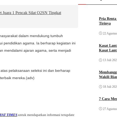
t Juara 1 Pencak Silat O2SN Tingkat
Pria Rent
Tirinya
22 Agustus
n masyarakat dalam mendukung tumbuh
 pendidikan agama. Ia berharap kegiatan ini
Kasat Lan
Kasat Lant
an mendalami ajaran agama, serta menjadi
13 Juli 20
tas pelaksanaan seleksi ini dan berharap
Membangga
Wakili Ria
terbaik mereka.(adv)
18 Juli 20
7 Cara Men
27 Agustus
YAT TIMES
untuk mendapatkan informasi terupdate