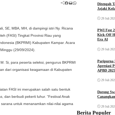
Facebook
Mail
WhatsApp
Ditengah T
Jajaki Kol
29 Juli 20
i, SE, MBA, MH, di dampingi istri Ny. Ricana
PWI Fest 2
Kick-Off H
eh (FASI) Tingkat Provinsi Riau yang
Era AI
Indonesia (BKPRMI) Kabupaten Kampar. Acara
29 Juli 20
 Minggu (29/09/2024).
Paripurna 
M. Si, para peserta seleksi, pengurus BKPRMI
Apresiasi 
an dari organisasi keagamaan di Kabupaten
APBD 202
29 Juli 20
tan FASI ini merupakan salah satu bentuk
Dorong Sw
 dan berbudi pekerti luhur. “Festival Anak
Canangkan
ai sarana untuk menanamkan nilai-nilai agama
29 Juli 20
Berita Populer