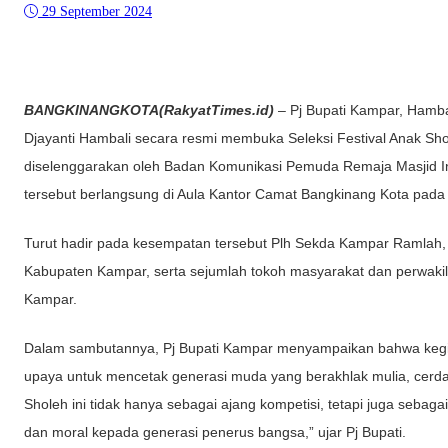
29 September 2024
BANGKINANGKOTA(RakyatTimes.id)
– Pj Bupati Kampar, Hambal
Djayanti Hambali secara resmi membuka Seleksi Festival Anak Shol
diselenggarakan oleh Badan Komunikasi Pemuda Remaja Masjid 
tersebut berlangsung di Aula Kantor Camat Bangkinang Kota pada
Turut hadir pada kesempatan tersebut Plh Sekda Kampar Ramlah, 
Kabupaten Kampar, serta sejumlah tokoh masyarakat dan perwakil
Kampar.
Dalam sambutannya, Pj Bupati Kampar menyampaikan bahwa kegia
upaya untuk mencetak generasi muda yang berakhlak mulia, cerdas,
Sholeh ini tidak hanya sebagai ajang kompetisi, tetapi juga sebag
dan moral kepada generasi penerus bangsa,” ujar Pj Bupati.