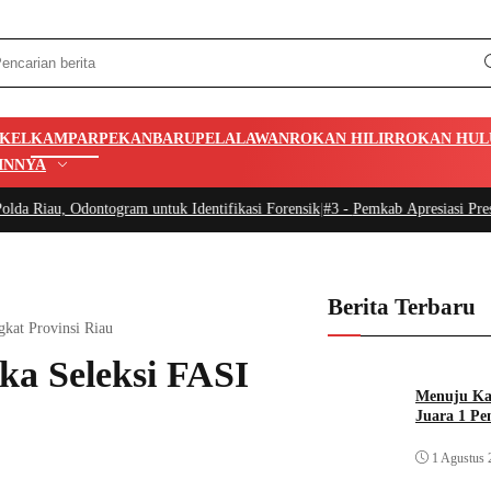
IKEL
KAMPAR
PEKANBARU
PELALAWAN
ROKAN HILIR
ROKAN HUL
INNYA
ntogram untuk Identifikasi Forensik
|
#3 -
Pemkab Apresiasi Prestasi Atlet 
Berita Terbaru
kat Provinsi Riau
ka Seleksi FASI
Menuju Kan
Juara 1 Pe
1 Agustus 