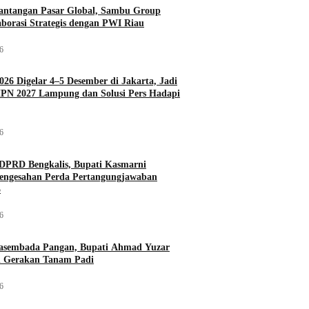
antangan Pasar Global, Sambu Group
aborasi Strategis dengan PWI Riau
26
026 Digelar 4–5 Desember di Jakarta, Jadi
PN 2027 Lampung dan Solusi Pers Hadapi
26
DPRD Bengkalis, Bupati Kasmarni
Pengesahan Perda Pertangungjawaban
5
26
asembada Pangan, Bupati Ahmad Yuzar
 Gerakan Tanam Padi
26