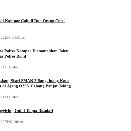
a di Kampar Cabuli Dua Orang Cucu
 2025
•
149 Dilihat
tas Polres Kampar Diamanahkan Jabat
as Polres Rohil
23
•
131 Dilihat
kan, Siswi SMAN 2 Bangkinang Kota
u di Ajang O2SN Cabang Panjat Tebing
26
•
113 Dilihat
ggiring Opini Tanpa Disadari
 2025
•
92 Dilihat