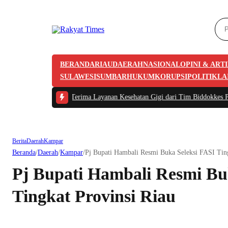
BERANDA
RIAU
DAERAH
NASIONAL
OPINI & ART
SULAWESI
SUMBAR
HUKUM
KORUPSI
POLITIK
LA
es Kampar Terima Layanan Kesehatan Gigi dari Tim Biddokkes Polda Riau, Odo
Berita
Daerah
Kampar
Beranda
/
Daerah
/
Kampar
/
Pj Bupati Hambali Resmi Buka Seleksi FASI Ting
Pj Bupati Hambali Resmi Bu
Tingkat Provinsi Riau