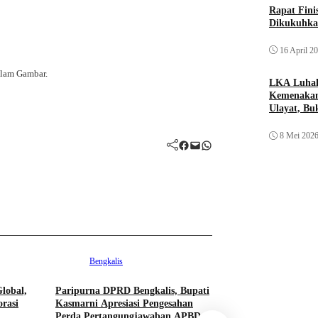
Rapat Fin
Dikukuhka
16 April 2
alam Gambar.
LKA Luhak
Kemenakan
Ulayat, B
Sendiri
8 Mei 202
Facebook
Mail
WhatsApp
Bengkalis
lobal,
Paripurna DPRD Bengkalis, Bupati
rasi
Kasmarni Apresiasi Pengesahan
Kampar
Perda Pertangungjawaban APBD