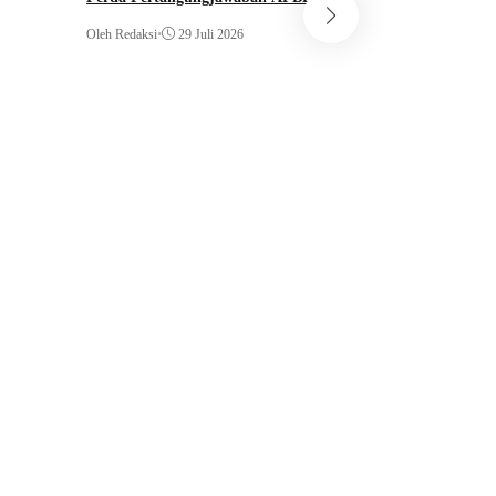
2025
Dorong Swasembad
Oleh Redaksi
•
29 Juli 2026
Bupati Ahmad Yuz
Gerakan Tanam Pa
Oleh Redaksi
•
29 Juli