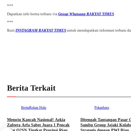
***
Dapatkan info berita terbaru via
Group Whatsapp RAKYAT TIMES
***
Ikuti
INSTAGRAM RAKYAT TIMES
untuk mendapatkan informasi terbaru d
Berita Terkait
Berita
Rokan Hulu
Pekanbaru
Menuju Kancah Nasional! Azkia
Ditengah Tantangan Pasar G
Zafeera Arfa Sabet Juara 1 Pencak
Sambu Group Jajaki Kolabo
Silat O2SN Tingkat Provinsi Riau.
Strategis dengan PWI Riau