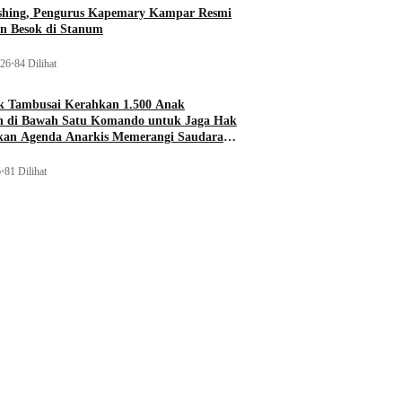
ishing, Pengurus Kapemary Kampar Resmi
n Besok di Stanum
026
•
84 Dilihat
 Tambusai Kerahkan 1.500 Anak
 di Bawah Satu Komando untuk Jaga Hak
ukan Agenda Anarkis Memerangi Saudara
6
•
81 Dilihat
Meranti