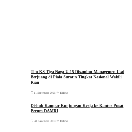
Tim KS Tiga Naga U-15 Disambut Managemen Usai
Berjuang di Piala Suratin Tingkat Nasional Wakili
Riau
11 September 2025
•
74 Dilihat
Dishub Kampar Kunjungan Kerja ke Kantor Pusat
Perum DAMRI
28 November 2023
•
71 Dilihat