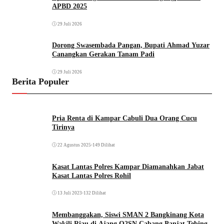
APBD 2025
29 Juli 2026
Dorong Swasembada Pangan, Bupati Ahmad Yuzar
Canangkan Gerakan Tanam Padi
29 Juli 2026
Berita Populer
Pria Renta di Kampar Cabuli Dua Orang Cucu
Tirinya
22 Agustus 2025
•
149 Dilihat
Kasat Lantas Polres Kampar Diamanahkan Jabat
Kasat Lantas Polres Rohil
13 Juli 2023
•
132 Dilihat
Membanggakan, Siswi SMAN 2 Bangkinang Kota
Wakili Riau di Ajang O2SN Cabang Panjat Tebing