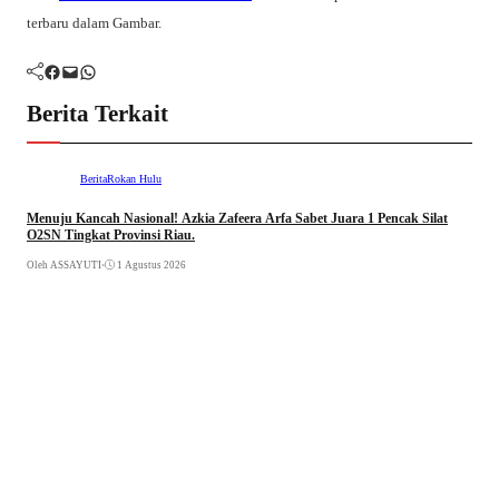
terbaru dalam Gambar.
Facebook
Mail
WhatsApp
Berita Terkait
Berita
Rokan Hulu
Menuju Kancah Nasional! Azkia Zafeera Arfa Sabet Juara 1 Pencak Silat
O2SN Tingkat Provinsi Riau.
Oleh ASSAYUTI
•
1 Agustus 2026