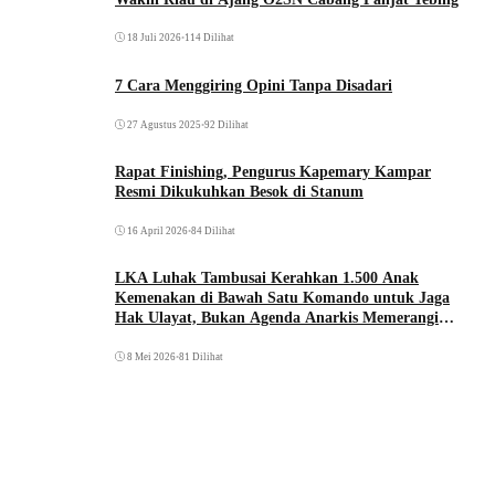
18 Juli 2026
•
114 Dilihat
7 Cara Menggiring Opini Tanpa Disadari
27 Agustus 2025
•
92 Dilihat
Rapat Finishing, Pengurus Kapemary Kampar
Resmi Dikukuhkan Besok di Stanum
16 April 2026
•
84 Dilihat
LKA Luhak Tambusai Kerahkan 1.500 Anak
Kemenakan di Bawah Satu Komando untuk Jaga
Hak Ulayat, Bukan Agenda Anarkis Memerangi
Saudara Sendiri
8 Mei 2026
•
81 Dilihat