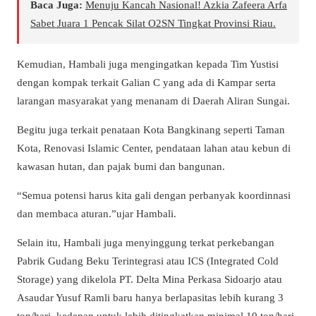
Baca Juga:
Menuju Kancah Nasional! Azkia Zafeera Arfa
Sabet Juara 1 Pencak Silat O2SN Tingkat Provinsi Riau.
Kemudian, Hambali juga mengingatkan kepada Tim Yustisi
dengan kompak terkait Galian C yang ada di Kampar serta
larangan masyarakat yang menanam di Daerah Aliran Sungai.
Begitu juga terkait penataan Kota Bangkinang seperti Taman
Kota, Renovasi Islamic Center, pendataan lahan atau kebun di
kawasan hutan, dan pajak bumi dan bangunan.
“Semua potensi harus kita gali dengan perbanyak koordinnasi
dan membaca aturan.”ujar Hambali.
Selain itu, Hambali juga menyinggung terkat perkebangan
Pabrik Gudang Beku Terintegrasi atau ICS (Integrated Cold
Storage) yang dikelola PT. Delta Mina Perkasa Sidoarjo atau
Asaudar Yusuf Ramli baru hanya berlapasitas lebih kurang 3
ton/hari, kedepan untuk lebih ditingkatkan minimal 10 ton/hari,