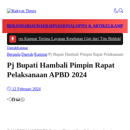
BERANDA
RIAU
DAERAH
NASIONAL
OPINI & ARTIKEL
KAMPAR
Polres Kampar Terima Layanan Kesehatan Gigi dari Tim Biddokkes Polda Riau
Daerah
Kampar
Beranda
/
Daerah
/
Kampar
/
Pj Bupati Hambali Pimpin Rapat Pelaksanaan A
Pj Bupati Hambali Pimpin Rapat
Pelaksanaan APBD 2024
12 Februari 2024
Facebook
Mail
WhatsApp