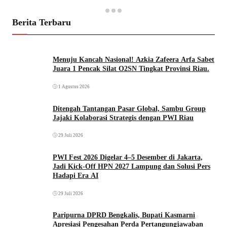
Berita Terbaru
Menuju Kancah Nasional! Azkia Zafeera Arfa Sabet
Juara 1 Pencak Silat O2SN Tingkat Provinsi Riau.
1 Agustus 2026
Ditengah Tantangan Pasar Global, Sambu Group
Jajaki Kolaborasi Strategis dengan PWI Riau
29 Juli 2026
PWI Fest 2026 Digelar 4–5 Desember di Jakarta,
Jadi Kick-Off HPN 2027 Lampung dan Solusi Pers
Hadapi Era AI
29 Juli 2026
Paripurna DPRD Bengkalis, Bupati Kasmarni
Apresiasi Pengesahan Perda Pertangungjawaban