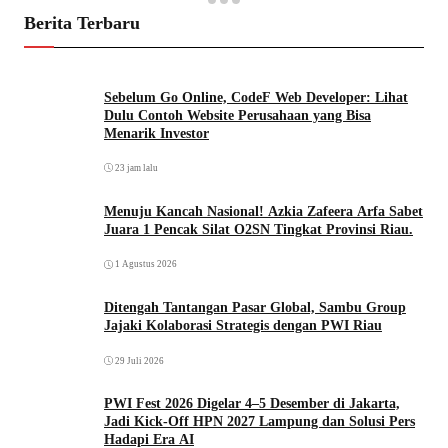
Berita Terbaru
Sebelum Go Online, CodeF Web Developer: Lihat
Dulu Contoh Website Perusahaan yang Bisa
Menarik Investor
23 jam lalu
Menuju Kancah Nasional! Azkia Zafeera Arfa Sabet
Juara 1 Pencak Silat O2SN Tingkat Provinsi Riau.
1 Agustus 2026
Ditengah Tantangan Pasar Global, Sambu Group
Jajaki Kolaborasi Strategis dengan PWI Riau
29 Juli 2026
PWI Fest 2026 Digelar 4–5 Desember di Jakarta,
Jadi Kick-Off HPN 2027 Lampung dan Solusi Pers
Hadapi Era AI