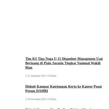
Tim KS Tiga Naga U-15 Disambut Managemen Usai
Berjuang di Piala Suratin Tingkat Nasional Wakili
Riau
11 September 2025
•
74 Dilihat
Dishub Kampar Kunjungan Kerja ke Kantor Pusat
Perum DAMRI
28 November 2023
•
71 Dilihat