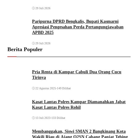
29 Juli 2026
Paripurna DPRD Bengkalis, Bupati Kasmarni
Apresiasi Pengesahan Perda Pertangungjawaban
APBD 2025
29 Juli 2026
Berita Populer
Pria Renta di Kampar Cabuli Dua Orang Cucu
Tirinya
22 Agustus 2025
•
149 Dilihat
Kasat Lantas Polres Kampar Diamanahkan Jabat
Kasat Lantas Polres Rohil
13 Juli 2023
•
133 Dilihat
Membanggakan, Siswi SMAN 2 Bangkinang Kota
Wakili Riau di Ajang O2SN Cabang Panjat Tebing