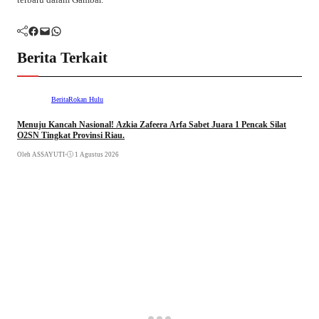
Facebook
Mail
WhatsApp
Berita Terkait
Berita
Rokan Hulu
Menuju Kancah Nasional! Azkia Zafeera Arfa Sabet Juara 1 Pencak Silat
O2SN Tingkat Provinsi Riau.
Oleh ASSAYUTI
•
1 Agustus 2026