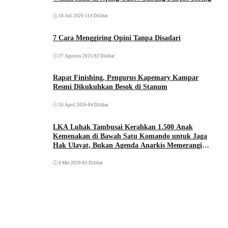
18 Juli 2026
•
114 Dilihat
7 Cara Menggiring Opini Tanpa Disadari
27 Agustus 2025
•
92 Dilihat
Rapat Finishing, Pengurus Kapemary Kampar
Resmi Dikukuhkan Besok di Stanum
16 April 2026
•
84 Dilihat
LKA Luhak Tambusai Kerahkan 1.500 Anak
Kemenakan di Bawah Satu Komando untuk Jaga
Hak Ulayat, Bukan Agenda Anarkis Memerangi
Saudara Sendiri
8 Mei 2026
•
81 Dilihat