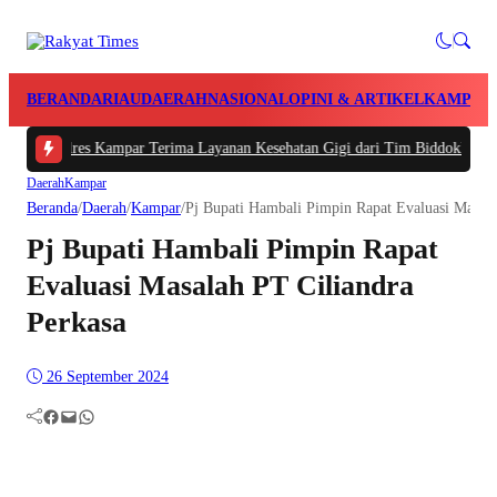
BERANDA
RIAU
DAERAH
NASIONAL
OPINI & ARTIKEL
KAMPAR
Polres Kampar Terima Layanan Kesehatan Gigi dari Tim Biddokkes Polda Riau
Daerah
Kampar
Beranda
/
Daerah
/
Kampar
/
Pj Bupati Hambali Pimpin Rapat Evaluasi Masala
Pj Bupati Hambali Pimpin Rapat
Evaluasi Masalah PT Ciliandra
Perkasa
26 September 2024
Facebook
Mail
WhatsApp