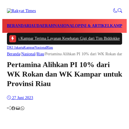
BERANDA
RIAU
DAERAH
NASIONAL
OPINI & ARTIKEL
KAMPAR
res Kampar Terima Layanan Kesehatan Gigi dari Tim Biddokkes Polda Riau, O
DKI Jakarta
Kampar
Nasional
Riau
Beranda
/
Nasional
/
Riau
/
Pertamina Alihkan PI 10% dari WK Rokan dan WK
Pertamina Alihkan PI 10% dari
WK Rokan dan WK Kampar untuk
Provinsi Riau
27 Juni 2023
Facebook
Mail
WhatsApp