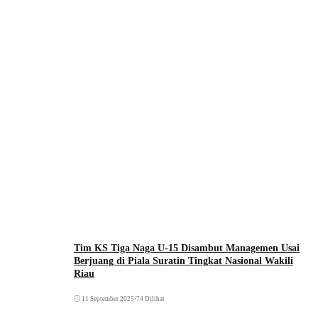
Tim KS Tiga Naga U-15 Disambut Managemen Usai
Berjuang di Piala Suratin Tingkat Nasional Wakili
Riau
11 September 2025
•
74 Dilihat