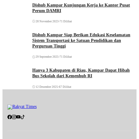
Dishub Kampar Kunjungan Kerja ke Kantor Pusat
Perum DAMRI
28 November 2023
•
71 Dilihat
Dishub Kampar Siap Berikan Edukasi Keselamatan
Sistem Transportasi ke Satuan Pendidikan dan
Perguruan Tinggi
29 September 2025
•
71 Dilihat
Hanya 3 Kabupaten di Riau, Kampar Dapat Hibah
Bus Sekolah dari Kemenhub RI
12 Desember 2025
•
67 Dilihat