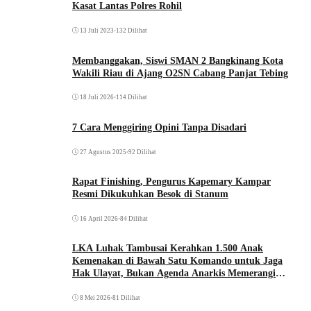
Kasat Lantas Polres Rohil
13 Juli 2023
•
132 Dilihat
Membanggakan, Siswi SMAN 2 Bangkinang Kota
Wakili Riau di Ajang O2SN Cabang Panjat Tebing
18 Juli 2026
•
114 Dilihat
7 Cara Menggiring Opini Tanpa Disadari
27 Agustus 2025
•
92 Dilihat
Rapat Finishing, Pengurus Kapemary Kampar
Resmi Dikukuhkan Besok di Stanum
16 April 2026
•
84 Dilihat
LKA Luhak Tambusai Kerahkan 1.500 Anak
Kemenakan di Bawah Satu Komando untuk Jaga
Hak Ulayat, Bukan Agenda Anarkis Memerangi
Saudara Sendiri
8 Mei 2026
•
81 Dilihat