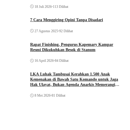
18 Juli 2026
•
113 Dilihat
7 Cara Menggiring Opini Tanpa Disadari
27 Agustus 2025
•
92 Dilihat
Rapat Finishing, Pengurus Kapemary Kampar
Resmi Dikukuhkan Besok di Stanum
16 April 2026
•
84 Dilihat
LKA Luhak Tambusai Kerahkan 1.500 Anak
Kemenakan di Bawah Satu Komando untuk Jaga
Hak Ulayat, Bukan Agenda Anarkis Memerangi
Saudara Sendiri
8 Mei 2026
•
81 Dilihat