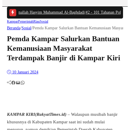
Indah Basmallah Hasyim Muhammad Al-Baghdadi
|
#2 -
101 Tahanan Polres Kamp
Kampar
Pemerintah
Riau
Sosial
Beranda
/
Sosial
/
Pemda Kampar Salurkan Bantuan Kemanusiaan Masyarakat
Pemda Kampar Salurkan Bantuan
Kemanusiaan Masyarakat
Terdampak Banjir di Kampar Kiri
10 Januari 2024
Facebook
Mail
WhatsApp
KAMPAR KIRI(RakyatTimes.id)
– Walaupun musibah banjir
khususnya di Kabupaten Kampar saat ini sudah mulai
menurun, namun demikian Pemerintah Daerah Kabupaten