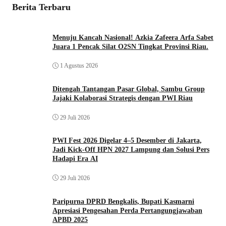
Berita Terbaru
Menuju Kancah Nasional! Azkia Zafeera Arfa Sabet
Juara 1 Pencak Silat O2SN Tingkat Provinsi Riau.
1 Agustus 2026
Ditengah Tantangan Pasar Global, Sambu Group
Jajaki Kolaborasi Strategis dengan PWI Riau
29 Juli 2026
PWI Fest 2026 Digelar 4–5 Desember di Jakarta,
Jadi Kick-Off HPN 2027 Lampung dan Solusi Pers
Hadapi Era AI
29 Juli 2026
Paripurna DPRD Bengkalis, Bupati Kasmarni
Apresiasi Pengesahan Perda Pertangungjawaban
APBD 2025