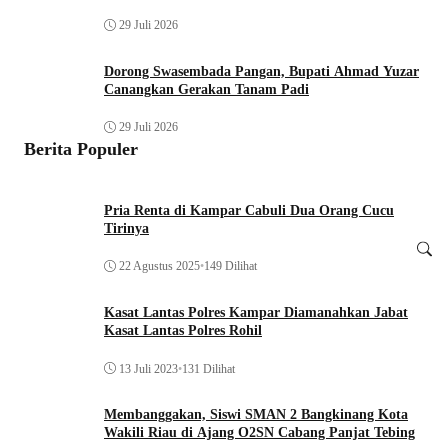
29 Juli 2026
Dorong Swasembada Pangan, Bupati Ahmad Yuzar
Canangkan Gerakan Tanam Padi
29 Juli 2026
Berita Populer
Pria Renta di Kampar Cabuli Dua Orang Cucu
Tirinya
22 Agustus 2025
•
149 Dilihat
Kasat Lantas Polres Kampar Diamanahkan Jabat
Kasat Lantas Polres Rohil
13 Juli 2023
•
131 Dilihat
Membanggakan, Siswi SMAN 2 Bangkinang Kota
Wakili Riau di Ajang O2SN Cabang Panjat Tebing