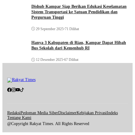
Dishub Kampar Siap Berikan Edukasi Keselamatan
Sistem Transportasi ke Satuan Pendidikan dan
Perguruan Tinggi
29 September 2025
•
71 Dilihat
Hanya 3 Kabupaten di Riau, Kampar Dapat Hibah
Bus Sekolah dari Kemenhub RI
12 Desember 2025
•
67 Dilihat
Redaksi
Pedoman Media Siber
Disclaimer
Kebijakan Privasi
Indeks
Tentang Kami
@Copyright Rakyat Times. All Rights Reserved