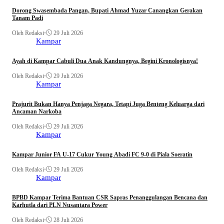
Dorong Swasembada Pangan, Bupati Ahmad Yuzar Canangkan Gerakan
Tanam Padi
Oleh Redaksi
•
29 Juli 2026
Kampar
Ayah di Kampar Cabuli Dua Anak Kandungnya, Begini Kronologisnya!
Oleh Redaksi
•
29 Juli 2026
Kampar
Prajurit Bukan Hanya Penjaga Negara, Tetapi Juga Benteng Keluarga dari
Ancaman Narkoba
Oleh Redaksi
•
29 Juli 2026
Kampar
Kampar Junior FA U-17 Cukur Young Abadi FC 9-0 di Piala Soeratin
Oleh Redaksi
•
29 Juli 2026
Kampar
BPBD Kampar Terima Bantuan CSR Sapras Penanggulangan Bencana dan
Karhutla dari PLN Nusantara Power
Oleh Redaksi
•
28 Juli 2026