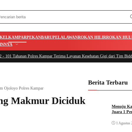
IKEL
KAMPAR
PEKANBARU
PELALAWAN
ROKAN HILIR
ROKAN HUL
INNYA
01 Tahanan Polres Kampar Terima Layanan Kesehatan Gigi dari Tim Biddokkes
Berita Terbaru
im Ojoloyo Polres Kampar
ang Makmur Diciduk
Menuju Kan
r
Juara 1 Pe
1 Agustus 