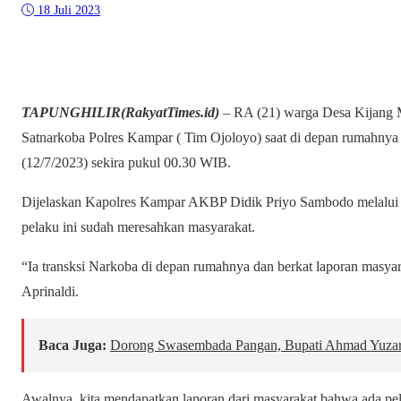
18 Juli 2023
TAPUNGHILIR(RakyatTimes.id)
– RA (21) warga Desa Kijang 
Satnarkoba Polres Kampar ( Tim Ojoloyo) saat di depan rumahny
(12/7/2023) sekira pukul 00.30 WIB.
Dijelaskan Kapolres Kampar AKBP Didik Priyo Sambodo melalui
pelaku ini sudah meresahkan masyarakat.
“Ia transksi Narkoba di depan rumahnya dan berkat laporan masya
Aprinaldi.
Baca Juga:
Dorong Swasembada Pangan, Bupati Ahmad Yuza
Awalnya, kita mendapatkan laporan dari masyarakat bahwa ada pe