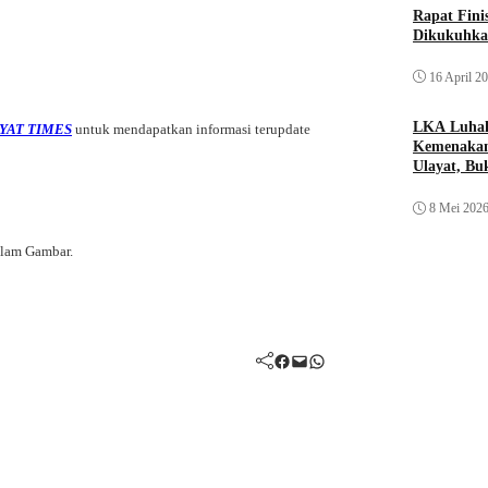
Rapat Fin
Dikukuhka
16 April 2
LKA Luhak
YAT TIMES
untuk mendapatkan informasi terupdate
Kemenakan
Ulayat, B
Sendiri
8 Mei 202
alam Gambar.
Facebook
Mail
WhatsApp