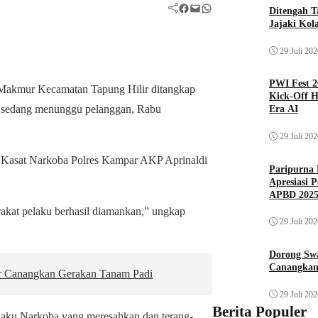
Facebook
Mail
WhatsApp
Ditengah T
Jajaki Kol
29 Juli 20
PWI Fest 2
Makmur Kecamatan Tapung Hilir ditangkap
Kick-Off H
a sedang menunggu pelanggan, Rabu
Era AI
29 Juli 20
 Kasat Narkoba Polres Kampar AKP Aprinaldi
Paripurna 
Apresiasi 
APBD 202
rakat pelaku berhasil diamankan,” ungkap
29 Juli 20
Dorong Sw
Canangkan
r Canangkan Gerakan Tanam Padi
29 Juli 20
Berita Populer
laku Narkoba yang meresahkan dan terang-