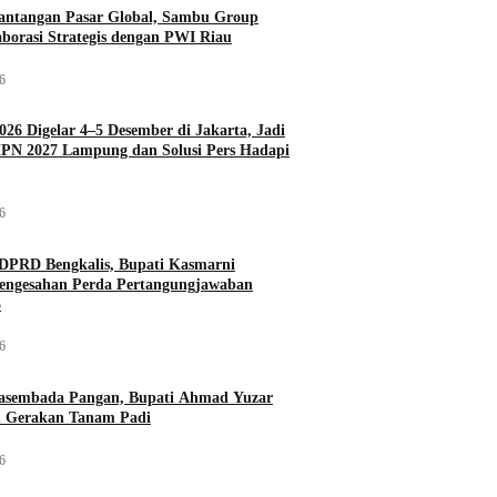
antangan Pasar Global, Sambu Group
aborasi Strategis dengan PWI Riau
26
026 Digelar 4–5 Desember di Jakarta, Jadi
PN 2027 Lampung dan Solusi Pers Hadapi
26
DPRD Bengkalis, Bupati Kasmarni
Pengesahan Perda Pertangungjawaban
5
26
asembada Pangan, Bupati Ahmad Yuzar
 Gerakan Tanam Padi
26