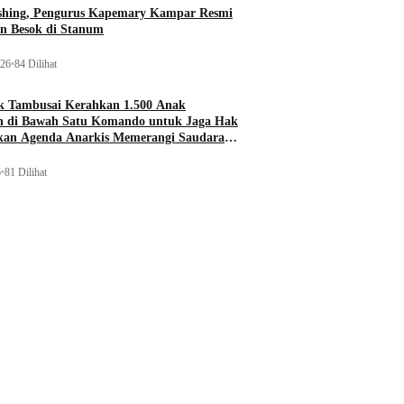
ishing, Pengurus Kapemary Kampar Resmi
n Besok di Stanum
026
•
84 Dilihat
 Tambusai Kerahkan 1.500 Anak
 di Bawah Satu Komando untuk Jaga Hak
ukan Agenda Anarkis Memerangi Saudara
6
•
81 Dilihat