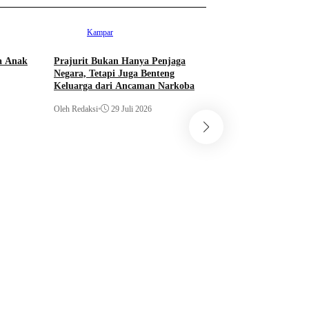
Kampar
a Anak
Prajurit Bukan Hanya Penjaga
Negara, Tetapi Juga Benteng
Keluarga dari Ancaman Narkoba
Oleh Redaksi
•
29 Juli 2026
Kampar
Kampar Junior FA
Young Abadi FC 9-0
Soeratin
Oleh Redaksi
•
29 Juli