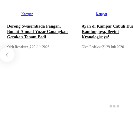
Kampar
Kampar
Dorong Swasembada Pangan,
Ayah di Kampar Cabuli Du
Bupati Ahmad Yuzar Canangkan
Kandungnya, Begini
Gerakan Tanam Padi
Kronologisnya!
Oleh Redaksi
•
29 Juli 2026
Oleh Redaksi
•
29 Juli 2026