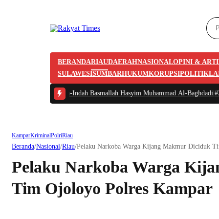
BERANDA
RIAU
DAERAH
NASIONAL
OPINI & ART
SULAWESI
SUMBAR
HUKUM
KORUPSI
POLITIK
LA
#1 -
Kaligrafi Indah-Indah Basmallah Hasyim Muhammad Al-Baghdadi
|
#2 -
1
Kampar
Kriminal
Polri
Riau
Beranda
/
Nasional
/
Riau
/
Pelaku Narkoba Warga Kijang Makmur Diciduk T
Pelaku Narkoba Warga Kij
Tim Ojoloyo Polres Kampa