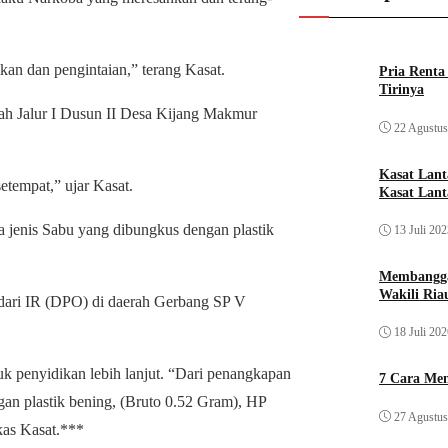
an dan pengintaian,” terang Kasat.
Pria Rent
Tirinya
ah Jalur I Dusun II Desa Kijang Makmur
22 Agustus
Kasat Lan
etempat,” ujar Kasat.
Kasat Lant
ka jenis Sabu yang dibungkus dengan plastik
13 Juli 20
Membangga
Wakili Ria
t dari IR (DPO) di daerah Gerbang SP V
18 Juli 20
uk penyidikan lebih lanjut. “Dari penangkapan
7 Cara Men
gan plastik bening, (Bruto 0.52 Gram), HP
27 Agustus
gkas Kasat.***