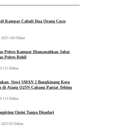
a di Kampar Cabuli Dua Orang Cucu
 2025
•
149 Dilihat
tas Polres Kampar Diamanahkan Jabat
as Polres Rohil
23
•
131 Dilihat
kan, Siswi SMAN 2 Bangkinang Kota
u di Ajang O2SN Cabang Panjat Tebing
26
•
113 Dilihat
ggiring Opini Tanpa Disadari
 2025
•
92 Dilihat