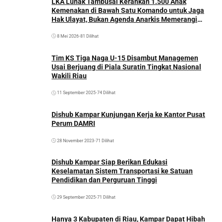
LKA Luhak Tambusai Kerahkan 1.500 Anak
Kemenakan di Bawah Satu Komando untuk Jaga
Hak Ulayat, Bukan Agenda Anarkis Memerangi
Saudara Sendiri
8 Mei 2026
•
81 Dilihat
Tim KS Tiga Naga U-15 Disambut Managemen
Usai Berjuang di Piala Suratin Tingkat Nasional
Wakili Riau
11 September 2025
•
74 Dilihat
Dishub Kampar Kunjungan Kerja ke Kantor Pusat
Perum DAMRI
28 November 2023
•
71 Dilihat
Dishub Kampar Siap Berikan Edukasi
Keselamatan Sistem Transportasi ke Satuan
Pendidikan dan Perguruan Tinggi
29 September 2025
•
71 Dilihat
Hanya 3 Kabupaten di Riau, Kampar Dapat Hibah