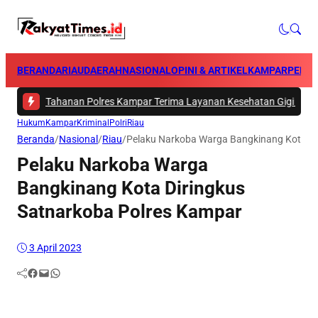
BERANDA
RIAU
DAERAH
NASIONAL
OPINI & ARTIKEL
KAMPAR
PEKA
-
101 Tahanan Polres Kampar Terima Layanan Kesehatan Gigi dari Tim Bi
Hukum
Kampar
Kriminal
Polri
Riau
Beranda
/
Nasional
/
Riau
/
Pelaku Narkoba Warga Bangkinang Kota Di
Pelaku Narkoba Warga
Bangkinang Kota Diringkus
Satnarkoba Polres Kampar
3 April 2023
Facebook
Mail
WhatsApp