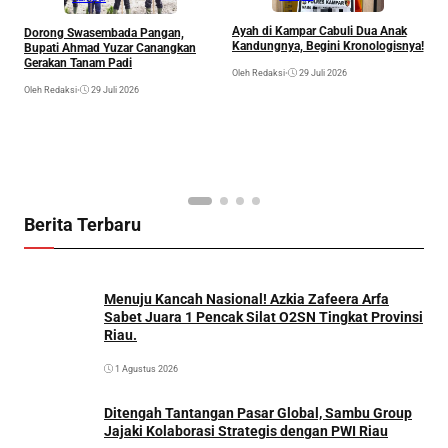
Ayah di Kampar Cabuli Dua Anak
Dorong Swasembada Pangan,
P
Kandungnya, Begini Kronologisnya!
Bupati Ahmad Yuzar Canangkan
N
Gerakan Tanam Padi
K
Oleh Redaksi
•
29 Juli 2026
Oleh Redaksi
•
29 Juli 2026
Ol
Berita Terbaru
Menuju Kancah Nasional! Azkia Zafeera Arfa
Sabet Juara 1 Pencak Silat O2SN Tingkat Provinsi
Riau.
1 Agustus 2026
Ditengah Tantangan Pasar Global, Sambu Group
Jajaki Kolaborasi Strategis dengan PWI Riau