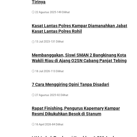
Tirinya
22 Agustus 2025
•
149 Dilihat
Kasat Lantas Polres Kampar Diamanahkan Jabat
Kasat Lantas Polres Rohil
13 Juli 2023
•
131 Dilihat
Membanggakan, Siswi SMAN 2 Bangkinang Kota
Wakili Riau di Ajang O2SN Cabang Panjat Tebing
18 Juli 2026
•
113 Dilihat
7 Cara Menggiring Opini Tanpa Disadari
27 Agustus 2025
•
92 Dilihat
Rapat Finishing, Pengurus Kapemary Kampar
Resmi Dikukuhkan Besok di Stanum
16 April 2026
•
84 Dilihat