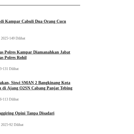
a di Kampar Cabuli Dua Orang Cucu
 2025
•
149 Dilihat
tas Polres Kampar Diamanahkan Jabat
as Polres Rohil
23
•
131 Dilihat
kan, Siswi SMAN 2 Bangkinang Kota
u di Ajang O2SN Cabang Panjat Tebing
26
•
113 Dilihat
ggiring Opini Tanpa Disadari
 2025
•
92 Dilihat