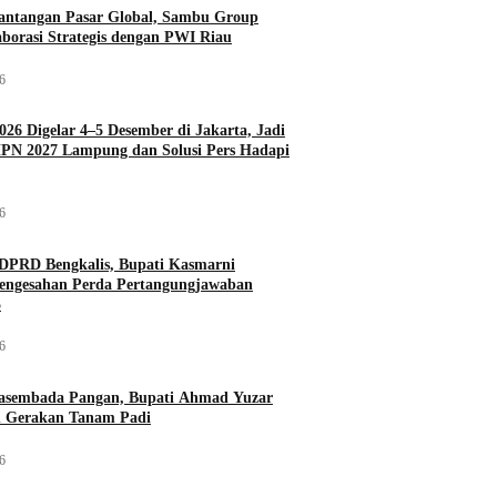
antangan Pasar Global, Sambu Group
aborasi Strategis dengan PWI Riau
26
026 Digelar 4–5 Desember di Jakarta, Jadi
PN 2027 Lampung dan Solusi Pers Hadapi
26
DPRD Bengkalis, Bupati Kasmarni
Pengesahan Perda Pertangungjawaban
5
26
asembada Pangan, Bupati Ahmad Yuzar
 Gerakan Tanam Padi
26