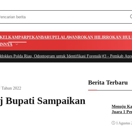
IKEL
KAMPAR
PEKANBARU
PELALAWAN
ROKAN HILIR
ROKAN HUL
INNYA
iau, Odontogram untuk Identifikasi Forensik
|
#3 -
Pemkab Apresiasi Prestasi
Berita Terbaru
J Tahun 2022
j Bupati Sampaikan
Menuju Kan
Juara 1 Pe
1 Agustus 