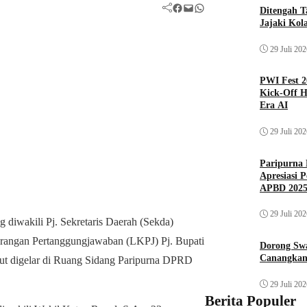
Facebook
Mail
WhatsApp
Ditengah T
Jajaki Kol
29 Juli 20
PWI Fest 2
Kick-Off H
Era AI
29 Juli 20
Paripurna 
Apresiasi 
APBD 202
29 Juli 20
 diwakili Pj. Sekretaris Daerah (Sekda)
rangan Pertanggungjawaban (LKPJ) Pj. Bupati
Dorong Sw
Canangkan
ut digelar di Ruang Sidang Paripurna DPRD
29 Juli 20
Berita Populer