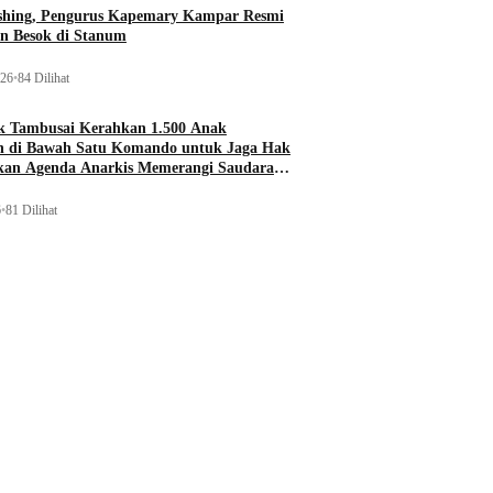
ishing, Pengurus Kapemary Kampar Resmi
n Besok di Stanum
026
•
84 Dilihat
 Tambusai Kerahkan 1.500 Anak
 di Bawah Satu Komando untuk Jaga Hak
ukan Agenda Anarkis Memerangi Saudara
6
•
81 Dilihat