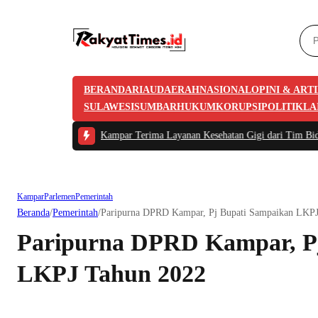
BERANDA
RIAU
DAERAH
NASIONAL
OPINI & ART
SULAWESI
SUMBAR
HUKUM
KORUPSI
POLITIK
LA
an Polres Kampar Terima Layanan Kesehatan Gigi dari Tim Biddokkes Polda R
Kampar
Parlemen
Pemerintah
Beranda
/
Pemerintah
/
Paripurna DPRD Kampar, Pj Bupati Sampaikan LKP
Paripurna DPRD Kampar, P
LKPJ Tahun 2022