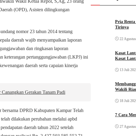
iwakili Wakil Ketua Repol, S,Ag, 23 orang
aerah (OPD), Asisten dilingkungan
Pria Rent
Tirinya
undang nomor 23 tahun 2014 tentang
22 Agustus
kepala daerah wajib menyampaikan laporan
ggungjawaban dan ringkasan laporan
Kasat Lan
an keterangan pertanggungjawaban (LKPJ) ini
Kasat Lant
kewenangan daerah serta capaian kinerja
13 Juli 20
Membangga
Wakili Ria
r Canangkan Gerakan Tanam Padi
18 Juli 20
ar bersama DPRD Kabupaten Kampar Telah
7 Cara Men
elah dilakukan perubahan melalui apbd
27 Agustus
 pendapatan daerah tahun 2022 setelah
 dengan realisasi Rp. 2.427.503.585.552,71