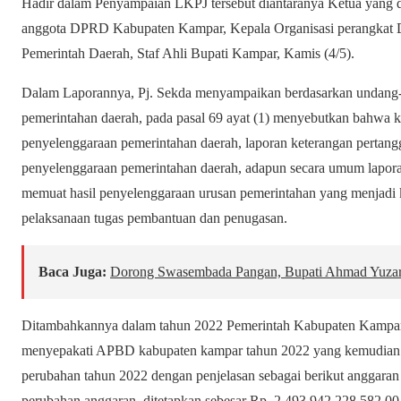
Hadir dalam Penyampaian LKPJ tersebut diantaranya Ketua yang d
anggota DPRD Kabupaten Kampar, Kepala Organisasi perangkat D
Pemerintah Daerah, Staf Ahli Bupati Kampar, Kamis (4/5).
Dalam Laporannya, Pj. Sekda menyampaikan berdasarkan undang-
pemerintahan daerah, pada pasal 69 ayat (1) menyebutkan bahwa 
penyelenggaraan pemerintahan daerah, laporan keterangan pertan
penyelenggaraan pemerintahan daerah, adapun secara umum lapor
memuat hasil penyelenggaraan urusan pemerintahan yang menjadi 
pelaksanaan tugas pembantuan dan penugasan.
Baca Juga:
Dorong Swasembada Pangan, Bupati Ahmad Yuza
Ditambahkannya dalam tahun 2022 Pemerintah Kabupaten Kamp
menyepakati APBD kabupaten kampar tahun 2022 yang kemudian t
perubahan tahun 2022 dengan penjelasan sebagai berikut anggaran
perubahan anggaran, ditetapkan sebesar Rp. 2.493.942.228.582,00