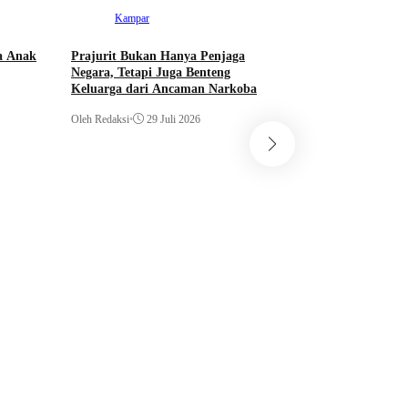
Kampar
a Anak
Prajurit Bukan Hanya Penjaga
Negara, Tetapi Juga Benteng
Keluarga dari Ancaman Narkoba
Oleh Redaksi
•
29 Juli 2026
Kampar
Kampar Junior FA
Young Abadi FC 9-0
Soeratin
Oleh Redaksi
•
29 Juli