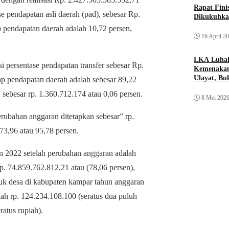
Rapat Fin
se pendapatan asli daerah (pad), sebesar Rp.
Dikukuhka
 pendapatan daerah adalah 10,72 persen,
16 April 2
LKA Luhak
i persentase pendapatan transfer sebesar Rp.
Kemenakan
Ulayat, B
ap pendapatan daerah adalah sebesar 89,22
Sendiri
, sebesar rp. 1.360.712.174 atau 0,06 persen.
8 Mei 202
rubahan anggaran ditetapkan sebesar” rp.
73,96 atau 95,78 persen.
 2022 setelah perubahan anggaran adalah
rp. 74.859.762.812,21 atau (78,06 persen),
tuk desa di kabupaten kampar tahun anggaran
ah rp. 124.234.108.100 (seratus dua puluh
ratus rupiah).