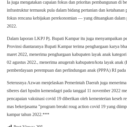
Ia juga mengatakan capaian fokus dan prioritas pembangunan di ber
infrastruktur termasuk pula dalam bidang pertanian dan ketahanan
fokus rencana kebijakan perekonomian — yang dituangkan dala
2022.
Dalam laporan LKPJ Pj. Bupati Kampar itu juga menyampaikan pe
Provinsi diantaranya Bupati Kampar terima penghargaan karya bhak
maret 2022, menerima penghargaan kabupaten layak anak kategori
02 agustus 2022., menerima anugerah kabupaten/kota layak anak 
pemberdayaan perempuan dan perlindungan anak (PPPA) RI pada t
Seterusnya Azwan menjelaskan Pemerintah Daerah juga menerima p
siberes dari bpsdm kemendagri pada tanggal 11 november 2022 me
pencapaian vaksinasi covid 19 diberikan oleh kementerian keseh rep
mas bekerjasama ”program breakt roug action covid 19 yang diimp
kampar tahun 2022.***
Post Views:
295