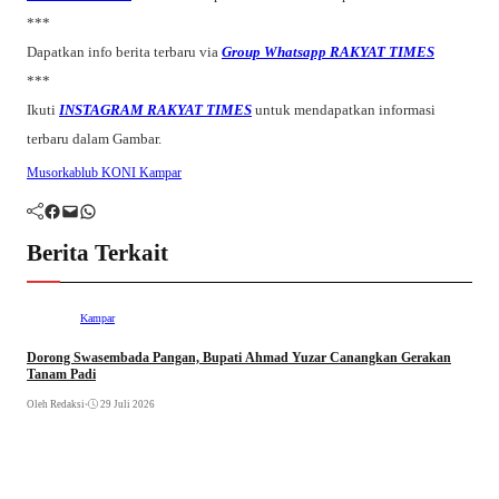
***
Dapatkan info berita terbaru via
Group Whatsapp RAKYAT TIMES
***
Ikuti
INSTAGRAM RAKYAT TIMES
untuk mendapatkan informasi
terbaru dalam Gambar.
Musorkablub KONI Kampar
Facebook
Mail
WhatsApp
Berita Terkait
Kampar
Dorong Swasembada Pangan, Bupati Ahmad Yuzar Canangkan Gerakan
Tanam Padi
Oleh Redaksi
•
29 Juli 2026