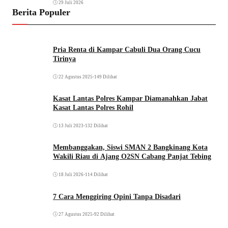
29 Juli 2026
Berita Populer
Pria Renta di Kampar Cabuli Dua Orang Cucu
Tirinya
22 Agustus 2025
•
149 Dilihat
Kasat Lantas Polres Kampar Diamanahkan Jabat
Kasat Lantas Polres Rohil
13 Juli 2023
•
132 Dilihat
Membanggakan, Siswi SMAN 2 Bangkinang Kota
Wakili Riau di Ajang O2SN Cabang Panjat Tebing
18 Juli 2026
•
114 Dilihat
7 Cara Menggiring Opini Tanpa Disadari
27 Agustus 2025
•
92 Dilihat