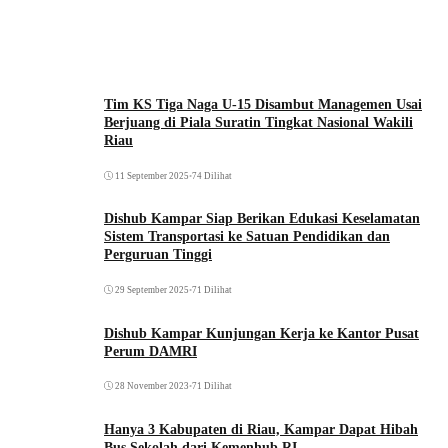
Tim KS Tiga Naga U-15 Disambut Managemen Usai
Berjuang di Piala Suratin Tingkat Nasional Wakili
Riau
11 September 2025
•
74 Dilihat
Dishub Kampar Siap Berikan Edukasi Keselamatan
Sistem Transportasi ke Satuan Pendidikan dan
Perguruan Tinggi
29 September 2025
•
71 Dilihat
Dishub Kampar Kunjungan Kerja ke Kantor Pusat
Perum DAMRI
28 November 2023
•
71 Dilihat
Hanya 3 Kabupaten di Riau, Kampar Dapat Hibah
Bus Sekolah dari Kemenhub RI