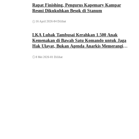
Rapat Finishing, Pengurus Kapemary Kampar
Resmi Dikukuhkan Besok di Stanum
16 April 2026
•
84 Dilihat
LKA Luhak Tambusai Kerahkan 1.500 Anak
Kemenakan di Bawah Satu Komando untuk Jaga
Hak Ulayat, Bukan Agenda Anarkis Memerangi
Saudara Sendiri
8 Mei 2026
•
81 Dilihat