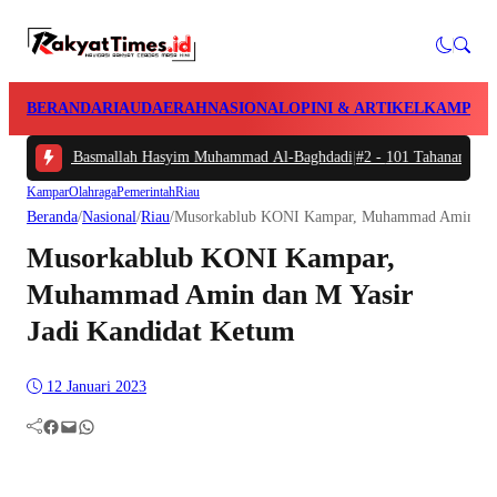
BERANDA
RIAU
DAERAH
NASIONAL
OPINI & ARTIKEL
KAMPAR
dah-Indah Basmallah Hasyim Muhammad Al-Baghdadi
|
#2 -
101 Tahanan Polres 
Kampar
Olahraga
Pemerintah
Riau
Beranda
/
Nasional
/
Riau
/
Musorkablub KONI Kampar, Muhammad Amin dan 
Musorkablub KONI Kampar,
Muhammad Amin dan M Yasir
Jadi Kandidat Ketum
12 Januari 2023
Facebook
Mail
WhatsApp