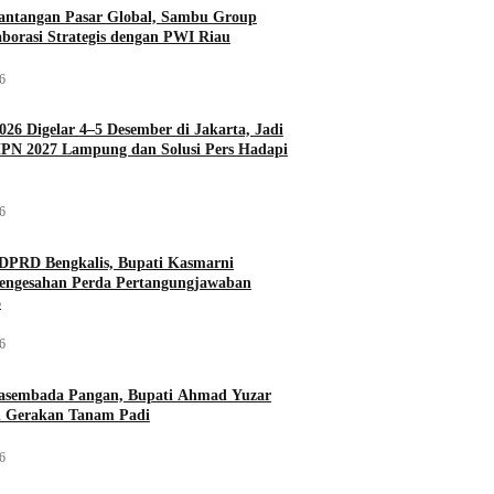
antangan Pasar Global, Sambu Group
aborasi Strategis dengan PWI Riau
26
026 Digelar 4–5 Desember di Jakarta, Jadi
PN 2027 Lampung dan Solusi Pers Hadapi
26
DPRD Bengkalis, Bupati Kasmarni
Pengesahan Perda Pertangungjawaban
5
26
asembada Pangan, Bupati Ahmad Yuzar
 Gerakan Tanam Padi
26