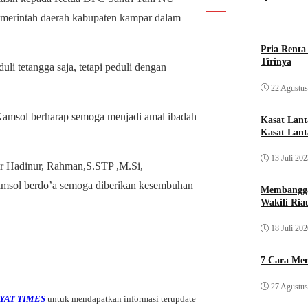
emerintah daerah kabupaten kampar dalam
Pria Rent
Tirinya
li tetangga saja, tetapi peduli dengan
22 Agustus
Kamsol berharap semoga menjadi amal ibadah
Kasat Lan
Kasat Lant
13 Juli 20
ir Hadinur, Rahman,S.STP ,M.Si,
msol berdo’a semoga diberikan kesembuhan
Membangga
Wakili Ria
18 Juli 20
7 Cara Men
27 Agustus
YAT TIMES
untuk mendapatkan informasi terupdate