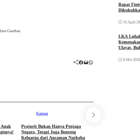
Rapat Fin
Dikukuhka
16 April 2
alam Gambar.
LKA Luhak
Kemenakan
Ulayat, B
Sendiri
8 Mei 202
Facebook
Mail
WhatsApp
Kampar
Kampar
 Anak
Prajurit Bukan Hanya Penjaga
Kampar Junior FA U
gisnya!
Negara, Tetapi Juga Benteng
Young Abadi FC 9-0 d
Keluarga dari Ancaman Narkoba