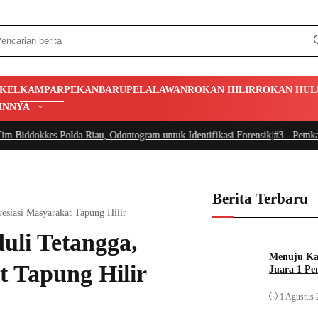
IKEL
KAMPAR
PEKANBARU
PELALAWAN
ROKAN HILIR
ROKAN HUL
INNYA
Polda Riau, Odontogram untuk Identifikasi Forensik
|
#3 -
Pemkab Apresiasi P
Berita Terbaru
esiasi Masyarakat Tapung Hilir
uli Tetangga,
Menuju Kan
t Tapung Hilir
Juara 1 Pe
1 Agustus 