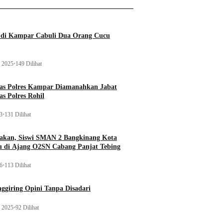
a di Kampar Cabuli Dua Orang Cucu
 2025
•
149 Dilihat
tas Polres Kampar Diamanahkan Jabat
as Polres Rohil
23
•
131 Dilihat
kan, Siswi SMAN 2 Bangkinang Kota
u di Ajang O2SN Cabang Panjat Tebing
26
•
113 Dilihat
ggiring Opini Tanpa Disadari
 2025
•
92 Dilihat