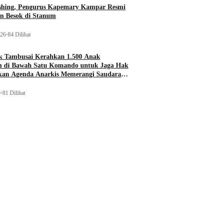
ishing, Pengurus Kapemary Kampar Resmi
n Besok di Stanum
026
•
84 Dilihat
 Tambusai Kerahkan 1.500 Anak
 di Bawah Satu Komando untuk Jaga Hak
ukan Agenda Anarkis Memerangi Saudara
6
•
81 Dilihat
Kampar
-17 Cukur
BPBD Kampar Terima Bantuan CSR
i Piala Soeratin
Sapras Penanggulangan Bencana dan
Karhutla dari PLN Nusantara Power