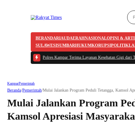
BERANDA
RIAU
DAERAH
NASIONAL
OPINI & ART
SULAWESI
SUMBAR
HUKUM
KORUPSI
POLITIK
LA
1 Tahanan Polres Kampar Terima Layanan Kesehatan Gigi dari Tim Biddokkes 
Kampar
Pemerintah
Beranda
/
Pemerintah
/
Mulai Jalankan Program Peduli Tetangga, Kamsol Apr
Mulai Jalankan Program Ped
Kamsol Apresiasi Masyaraka