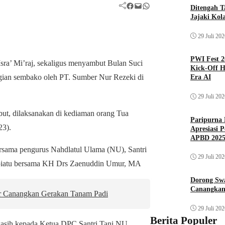
Facebook
Mail
WhatsApp
Ditengah T
Jajaki Kol
29 Juli 20
PWI Fest 2
ra’ Mi’raj, sekaligus menyambut Bulan Suci
Kick-Off H
ian sembako oleh PT. Sumber Nur Rezeki di
Era AI
29 Juli 20
but, dilaksanakan di kediaman orang Tua
Paripurna 
23).
Apresiasi 
APBD 202
ersama pengurus Nahdlatul Ulama (NU), Santri
29 Juli 20
m piatu bersama KH Drs Zaenuddin Umur, MA
Dorong Sw
Canangkan
r Canangkan Gerakan Tanam Padi
29 Juli 20
Berita Populer
kasih kepada Ketua DPC Santri Tani NU