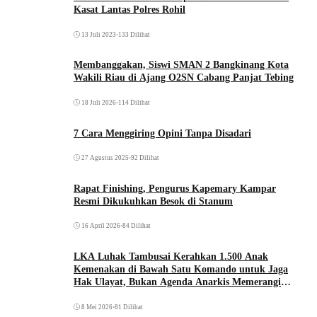
Kasat Lantas Polres Rohil
13 Juli 2023
•
133 Dilihat
Membanggakan, Siswi SMAN 2 Bangkinang Kota
Wakili Riau di Ajang O2SN Cabang Panjat Tebing
18 Juli 2026
•
114 Dilihat
7 Cara Menggiring Opini Tanpa Disadari
27 Agustus 2025
•
92 Dilihat
Rapat Finishing, Pengurus Kapemary Kampar
Resmi Dikukuhkan Besok di Stanum
16 April 2026
•
84 Dilihat
LKA Luhak Tambusai Kerahkan 1.500 Anak
Kemenakan di Bawah Satu Komando untuk Jaga
Hak Ulayat, Bukan Agenda Anarkis Memerangi
Saudara Sendiri
8 Mei 2026
•
81 Dilihat