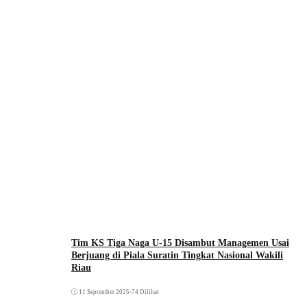
Tim KS Tiga Naga U-15 Disambut Managemen Usai
Berjuang di Piala Suratin Tingkat Nasional Wakili
Riau
11 September 2025
•
74 Dilihat