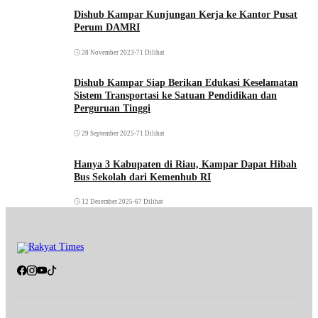
Dishub Kampar Kunjungan Kerja ke Kantor Pusat
Perum DAMRI
28 November 2023
•
71 Dilihat
Dishub Kampar Siap Berikan Edukasi Keselamatan
Sistem Transportasi ke Satuan Pendidikan dan
Perguruan Tinggi
29 September 2025
•
71 Dilihat
Hanya 3 Kabupaten di Riau, Kampar Dapat Hibah
Bus Sekolah dari Kemenhub RI
12 Desember 2025
•
67 Dilihat