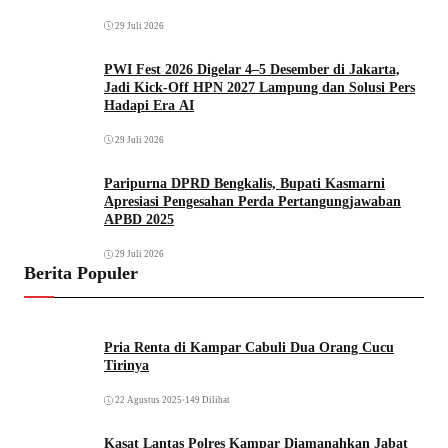
29 Juli 2026
PWI Fest 2026 Digelar 4–5 Desember di Jakarta,
Jadi Kick-Off HPN 2027 Lampung dan Solusi Pers
Hadapi Era AI
29 Juli 2026
Paripurna DPRD Bengkalis, Bupati Kasmarni
Apresiasi Pengesahan Perda Pertangungjawaban
APBD 2025
29 Juli 2026
Berita Populer
Pria Renta di Kampar Cabuli Dua Orang Cucu
Tirinya
22 Agustus 2025
•
149 Dilihat
Kasat Lantas Polres Kampar Diamanahkan Jabat