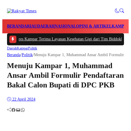
BERANDA
RIAU
DAERAH
NASIONAL
OPINI & ARTIKEL
KAMPAR
Polres Kampar Terima Layanan Kesehatan Gigi dari Tim Biddokkes Polda Riau
Daerah
Kampar
Politik
Beranda
/
Politik
/
Menuju Kampar 1, Muhammad Ansar Ambil Formulir Pend
Menuju Kampar 1, Muhammad
Ansar Ambil Formulir Pendaftaran
Bakal Calon Bupati di DPC PKB
22 April 2024
Facebook
Mail
WhatsApp