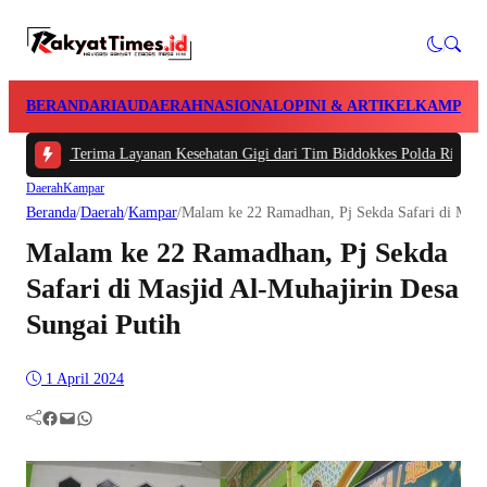
BERANDA
RIAU
DAERAH
NASIONAL
OPINI & ARTIKEL
KAMPAR
r Terima Layanan Kesehatan Gigi dari Tim Biddokkes Polda Riau, Odontogram
Daerah
Kampar
Beranda
/
Daerah
/
Kampar
/
Malam ke 22 Ramadhan, Pj Sekda Safari di Masji
Malam ke 22 Ramadhan, Pj Sekda
Safari di Masjid Al-Muhajirin Desa
Sungai Putih
1 April 2024
Facebook
Mail
WhatsApp