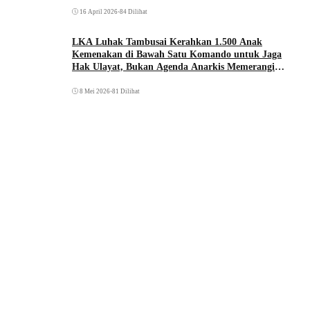
16 April 2026
•
84 Dilihat
LKA Luhak Tambusai Kerahkan 1.500 Anak
Kemenakan di Bawah Satu Komando untuk Jaga
Hak Ulayat, Bukan Agenda Anarkis Memerangi
Saudara Sendiri
8 Mei 2026
•
81 Dilihat