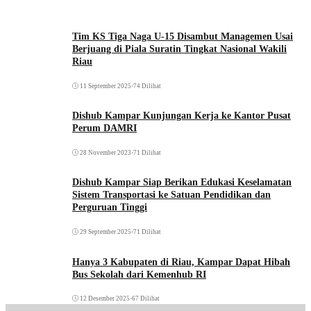
Tim KS Tiga Naga U-15 Disambut Managemen Usai
Berjuang di Piala Suratin Tingkat Nasional Wakili
Riau
11 September 2025
•
74 Dilihat
Dishub Kampar Kunjungan Kerja ke Kantor Pusat
Perum DAMRI
28 November 2023
•
71 Dilihat
Dishub Kampar Siap Berikan Edukasi Keselamatan
Sistem Transportasi ke Satuan Pendidikan dan
Perguruan Tinggi
29 September 2025
•
71 Dilihat
Hanya 3 Kabupaten di Riau, Kampar Dapat Hibah
Bus Sekolah dari Kemenhub RI
12 Desember 2025
•
67 Dilihat