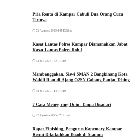
Pria Renta di Kampar Cabuli Dua Orang Cucu
Tirinya
22 Agustus 2025
•
149 Dilihat
Kasat Lantas Polres Kampar Diamanahkan Jabat
Kasat Lantas Polres Rohil
13 Juli 2023
•
132 Dilihat
Membanggakan, Siswi SMAN 2 Bangkinang Kota
Wakili Riau di Ajang O2SN Cabang Panjat Tebing
18 Juli 2026
•
114 Dilihat
7 Cara Menggiring Opini Tanpa Disadari
27 Agustus 2025
•
92 Dilihat
Rapat Finishing, Pengurus Kapemary Kampar
Resmi Dikukuhkan Besok di Stanum