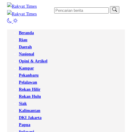
Beranda
Riau
Daerah
Nasional
Opini & Artikel
Kampar
Pekanbaru
Pelalawan
Rokan Hilir
Rokan Hulu
Siak
Kalimantan
DKI Jakarta
Papua
Sulawesi