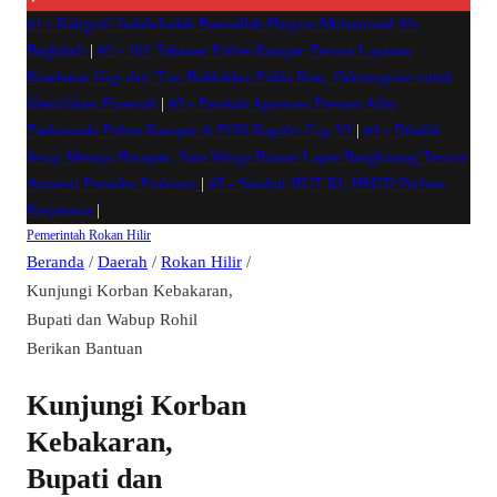
#1 -
Kaligrafi Indah-Indah Basmallah Hasyim Muhammad Al-
Baghdadi
|
#2 -
101 Tahanan Polres Kampar Terima Layanan
Kesehatan Gigi dari Tim Biddokkes Polda Riau, Odontogram untuk
Identifikasi Forensik
|
#3 -
Pemkab Apresiasi Prestasi Atlet
Taekwondo Polres Kampar di PON Kapolri Cup VI
|
#4 -
Dibalik
Jeruji Menuju Harapan, Satu Warga Binaan Lapas Bangkinang Terima
Amnesti Presiden Prabowo
|
#5 -
Sambut HUT RI, HM2D Perluas
Kerjasama
|
Pemerintah
Rokan Hilir
Beranda
/
Daerah
/
Rokan Hilir
/
Kunjungi Korban Kebakaran,
Bupati dan Wabup Rohil
Berikan Bantuan
Kunjungi Korban
Kebakaran,
Bupati dan