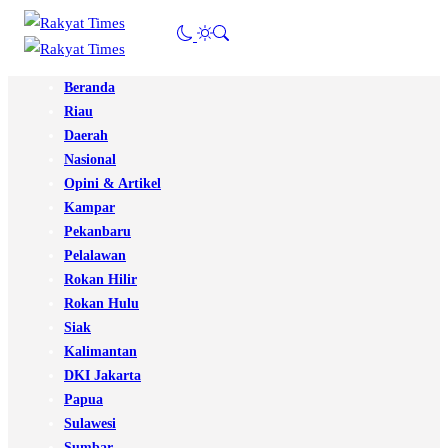
Beranda
Riau
Daerah
Nasional
Opini & Artikel
Kampar
Pekanbaru
Pelalawan
Rokan Hilir
Rokan Hulu
Siak
Kalimantan
DKI Jakarta
Papua
Sulawesi
Sumbar