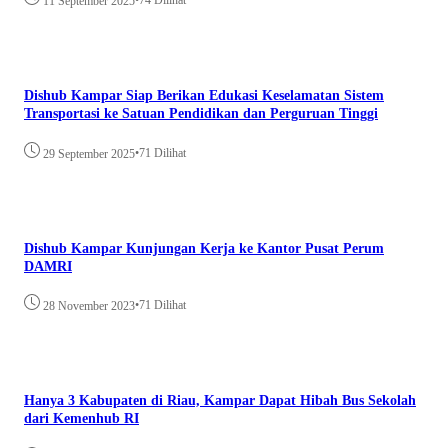
•
74 Dilihat
11 September 2025
Dishub Kampar Siap Berikan Edukasi Keselamatan Sistem
Transportasi ke Satuan Pendidikan dan Perguruan Tinggi
•
71 Dilihat
29 September 2025
Dishub Kampar Kunjungan Kerja ke Kantor Pusat Perum
DAMRI
•
71 Dilihat
28 November 2023
Hanya 3 Kabupaten di Riau, Kampar Dapat Hibah Bus Sekolah
dari Kemenhub RI