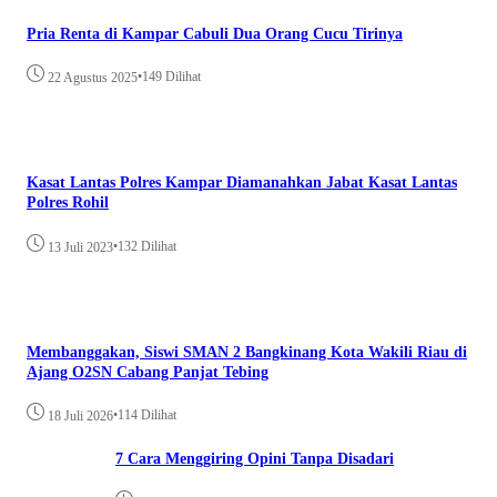
Pria Renta di Kampar Cabuli Dua Orang Cucu Tirinya
•
149 Dilihat
22 Agustus 2025
Kasat Lantas Polres Kampar Diamanahkan Jabat Kasat Lantas
Polres Rohil
•
132 Dilihat
13 Juli 2023
Membanggakan, Siswi SMAN 2 Bangkinang Kota Wakili Riau di
Ajang O2SN Cabang Panjat Tebing
•
114 Dilihat
18 Juli 2026
7 Cara Menggiring Opini Tanpa Disadari