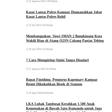
22 Agustus 2025
•
149 Dilihat
Kasat Lantas Polres Kampar Diamanahkan Jabat
Kasat Lantas Polres Rohil
13 Juli 2023
•
132 Dilihat
Membanggakan, Siswi SMAN 2 Bangkinang Kota
Wakili Riau di Ajang O2SN Cabang Panjat Tebing
18 Juli 2026
•
114 Dilihat
7 Cara Menggiring Opini Tanpa Disadari
27 Agustus 2025
•
92 Dilihat
Rapat Finishing, Pengurus Kapemary Kampar
Resmi Dikukuhkan Besok di Stanum
16 April 2026
•
84 Dilihat
LKA Luhak Tambusai Kerahkan 1.500 Anak
Kemenakan di Bawah Satu Komando untuk Jaga