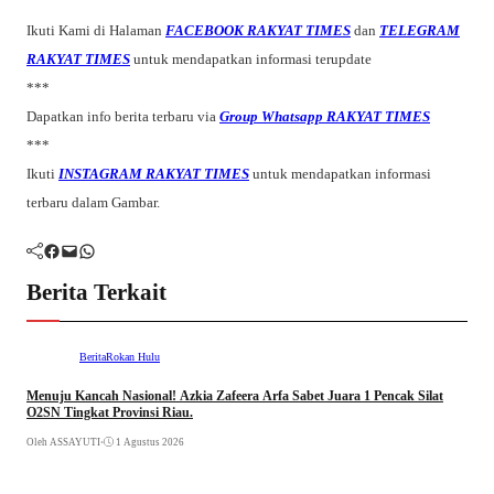
Ikuti Kami di Halaman
FACEBOOK RAKYAT TIMES
dan
TELEGRAM
RAKYAT TIMES
untuk mendapatkan informasi terupdate
***
Dapatkan info berita terbaru via
Group Whatsapp RAKYAT TIMES
***
Ikuti
INSTAGRAM RAKYAT TIMES
untuk mendapatkan informasi
terbaru dalam Gambar.
Facebook
Mail
WhatsApp
Berita Terkait
Berita
Rokan Hulu
Menuju Kancah Nasional! Azkia Zafeera Arfa Sabet Juara 1 Pencak Silat
O2SN Tingkat Provinsi Riau.
Oleh ASSAYUTI
•
1 Agustus 2026