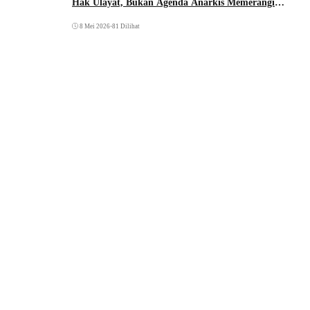
Hak Ulayat, Bukan Agenda Anarkis Memerangi
Saudara Sendiri
8 Mei 2026
•
81 Dilihat