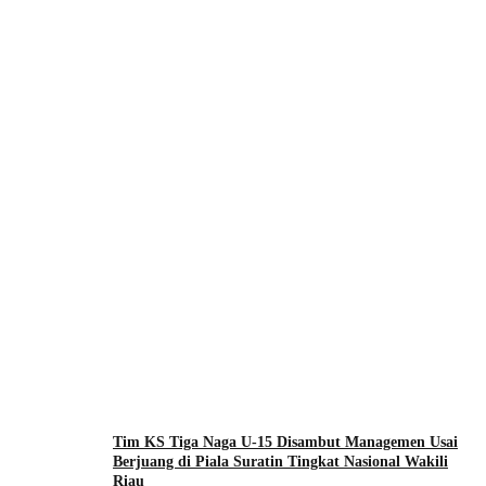
Tim KS Tiga Naga U-15 Disambut Managemen Usai
Berjuang di Piala Suratin Tingkat Nasional Wakili
Riau