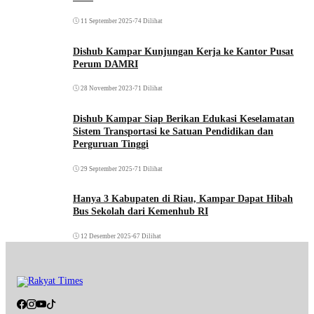
11 September 2025
•
74 Dilihat
Dishub Kampar Kunjungan Kerja ke Kantor Pusat
Perum DAMRI
28 November 2023
•
71 Dilihat
Dishub Kampar Siap Berikan Edukasi Keselamatan
Sistem Transportasi ke Satuan Pendidikan dan
Perguruan Tinggi
29 September 2025
•
71 Dilihat
Hanya 3 Kabupaten di Riau, Kampar Dapat Hibah
Bus Sekolah dari Kemenhub RI
12 Desember 2025
•
67 Dilihat