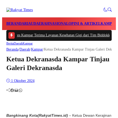
BERANDA
RIAU
DAERAH
NASIONAL
OPINI & ARTIKEL
KAMPAR
Polres Kampar Terima Layanan Kesehatan Gigi dari Tim Biddokkes Polda Riau,
Berita
Daerah
Kampar
Beranda
/
Daerah
/
Kampar
/
Ketua Dekranasda Kampar Tinjau Galeri Dekran
Ketua Dekranasda Kampar Tinjau
Galeri Dekranasda
1 Oktober 2024
Facebook
Mail
WhatsApp
Bangkinang Kota(RakyatTimes.id)
– Ketua Dewan Kerajinan