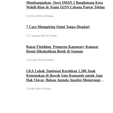
Membanggakan, Siswi SMAN 2 Bangkinang Kota
Wakili Riau di Ajang O2SN Cabang Panjat Tebing
18 Juli 2026
•
114 Dilihat
7 Cara Menggiring Opini Tanpa Disadari
27 Agustus 2025
•
92 Dilihat
Rapat Finishing, Pengurus Kapemary Kampar
Resmi Dikukuhkan Besok di Stanum
16 April 2026
•
84 Dilihat
LKA Luhak Tambusai Kerahkan 1.500 Anak
Kemenakan di Bawah Satu Komando untuk Jaga
Hak Ulayat, Bukan Agenda Anarkis Memerangi
Saudara Sendiri
8 Mei 2026
•
81 Dilihat