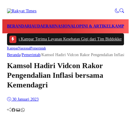
BERANDA
RIAU
DAERAH
NASIONAL
OPINI & ARTIKEL
KAMPAR
lres Kampar Terima Layanan Kesehatan Gigi dari Tim Biddokkes Polda Riau, 
Kampar
Nasional
Pemerintah
Beranda
/
Pemerintah
/
Kamsol Hadiri Vidcon Rakor Pengendalian Inflasi b
Kamsol Hadiri Vidcon Rakor
Pengendalian Inflasi bersama
Kemendagri
30 Januari 2023
Facebook
Mail
WhatsApp