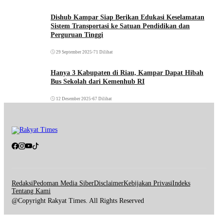
Dishub Kampar Siap Berikan Edukasi Keselamatan
Sistem Transportasi ke Satuan Pendidikan dan
Perguruan Tinggi
29 September 2025
•
71 Dilihat
Hanya 3 Kabupaten di Riau, Kampar Dapat Hibah
Bus Sekolah dari Kemenhub RI
12 Desember 2025
•
67 Dilihat
Redaksi
Pedoman Media Siber
Disclaimer
Kebijakan Privasi
Indeks
Tentang Kami
@Copyright Rakyat Times. All Rights Reserved