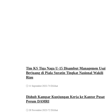
Tim KS Tiga Naga U-15 Disambut Managemen Usai
Berjuang di Piala Suratin Tingkat Nasional Wakili
Riau
11 September 2025
•
74 Dilihat
Dishub Kampar Kunjungan Kerja ke Kantor Pusat
Perum DAMRI
28 November 2023
•
72 Dilihat