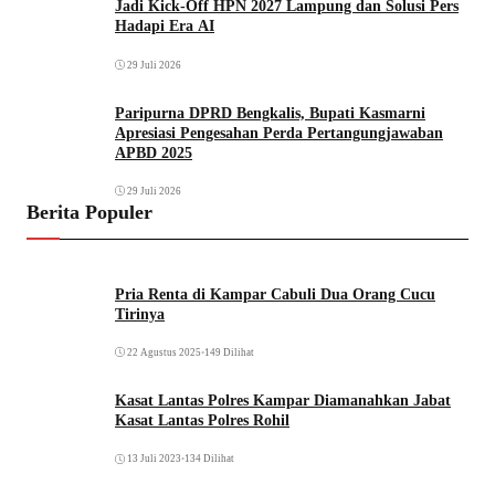
Jadi Kick-Off HPN 2027 Lampung dan Solusi Pers
Hadapi Era AI
29 Juli 2026
Paripurna DPRD Bengkalis, Bupati Kasmarni
Apresiasi Pengesahan Perda Pertangungjawaban
APBD 2025
29 Juli 2026
Berita Populer
Pria Renta di Kampar Cabuli Dua Orang Cucu
Tirinya
22 Agustus 2025
•
149 Dilihat
Kasat Lantas Polres Kampar Diamanahkan Jabat
Kasat Lantas Polres Rohil
13 Juli 2023
•
134 Dilihat