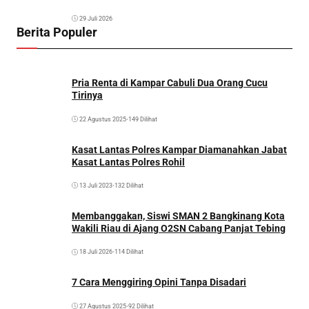
29 Juli 2026
Berita Populer
Pria Renta di Kampar Cabuli Dua Orang Cucu
Tirinya
22 Agustus 2025
•
149 Dilihat
Kasat Lantas Polres Kampar Diamanahkan Jabat
Kasat Lantas Polres Rohil
13 Juli 2023
•
132 Dilihat
Membanggakan, Siswi SMAN 2 Bangkinang Kota
Wakili Riau di Ajang O2SN Cabang Panjat Tebing
18 Juli 2026
•
114 Dilihat
7 Cara Menggiring Opini Tanpa Disadari
27 Agustus 2025
•
92 Dilihat