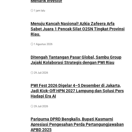
Menarik Investor
1 jam lalu
Menuju Kancah Nasional! Azkia Zafeera Arfa
Sabet Juara 1 Pencak Silat O2SN Tingkat Provinsi
Riau.
1 Agustus 2026
Ditengah Tantangan Pasar Global, Sambu Group
Jajaki Kolaborasi Strategis dengan PWI Riau
29 Juli 2026
PWI Fest 2026 Digelar 4–5 Desember di Jakarta,
Jadi Kick-Off HPN 2027 Lampung dan Solusi Pers
Hadapi Era AI
29 Juli 2026
Paripurna DPRD Bengkalis, Bupati Kasmarni
Apresiasi Pengesahan Perda Pertangungjawaban
APBD 2025