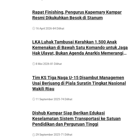
Rapat Finishing, Pengurus Kapemary Kampar
Resmi Dikukuhkan Besok di Stanum
16 April 2026
•
84 Dilihat
LKA Luhak Tambusai Kerahkan 1.500 Anak
Kemenakan di Bawah Satu Komando untuk Jaga
Hak Ulayat, Bukan Agenda Anarkis Memerangi
Saudara Sendiri
8 Mei 2026
•
81 Dilihat
Tim KS Tiga Naga U-15 Disambut Managemen
Usai Berjuang di Piala Suratin Tingkat Nasional
Wakili Riau
11 September 2025
•
74 Dilihat
Dishub Kampar Siap Berikan Edukasi
Keselamatan Sistem Transportasi ke Satuan
Pendidikan dan Perguruan Tinggi
29 September 2025
•
71 Dilihat