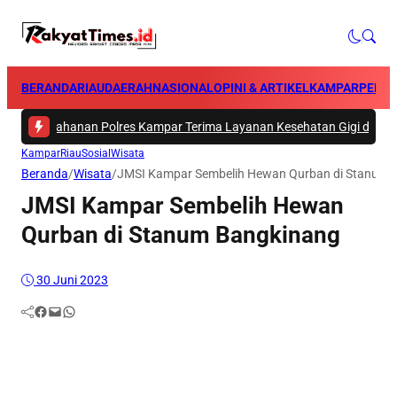
BERANDA
RIAU
DAERAH
NASIONAL
OPINI & ARTIKEL
KAMPAR
PEKA
101 Tahanan Polres Kampar Terima Layanan Kesehatan Gigi dari Tim Bidd
Kampar
Riau
Sosial
Wisata
Beranda
/
Wisata
/
JMSI Kampar Sembelih Hewan Qurban di Stanum 
JMSI Kampar Sembelih Hewan
Qurban di Stanum Bangkinang
30 Juni 2023
Facebook
Mail
WhatsApp