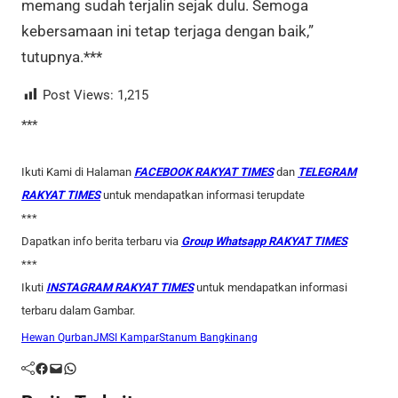
memang sudah terjalin sejak dulu. Semoga
kebersamaan ini tetap terjaga dengan baik,”
tutupnya.***
Post Views:
1,215
***
Ikuti Kami di Halaman
FACEBOOK RAKYAT TIMES
dan
TELEGRAM
RAKYAT TIMES
untuk mendapatkan informasi terupdate
***
Dapatkan info berita terbaru via
Group Whatsapp RAKYAT TIMES
***
Ikuti
INSTAGRAM RAKYAT TIMES
untuk mendapatkan informasi
terbaru dalam Gambar.
Hewan Qurban
JMSI Kampar
Stanum Bangkinang
Facebook
Mail
WhatsApp