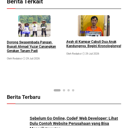
Berita Terkait
Kampar
Kampar
Ayah di Kampar Cabuli Dua Anak
Dorong Swasembada Pangan,
P
Kandungnya, Begini Kronologisnya!
Bupati Ahmad Yuzar Canangkan
N
Gerakan Tanam Padi
K
Oleh Redaksi
•
29 Juli 2026
Oleh Redaksi
•
29 Juli 2026
Ol
Berita Terbaru
Sebelum Go Online, CodeF Web Developer: Lihat
Dulu Contoh Website Perusahaan yang Bisa