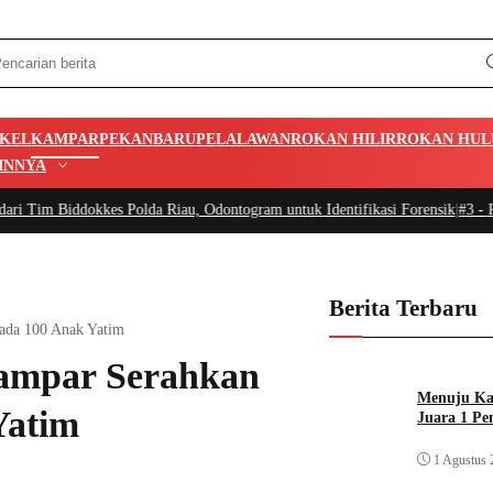
IKEL
KAMPAR
PEKANBARU
PELALAWAN
ROKAN HILIR
ROKAN HUL
INNYA
kkes Polda Riau, Odontogram untuk Identifikasi Forensik
|
#3 -
Pemkab Apresi
Berita Terbaru
ada 100 Anak Yatim
ampar Serahkan
Menuju Kan
Yatim
Juara 1 Pe
1 Agustus 