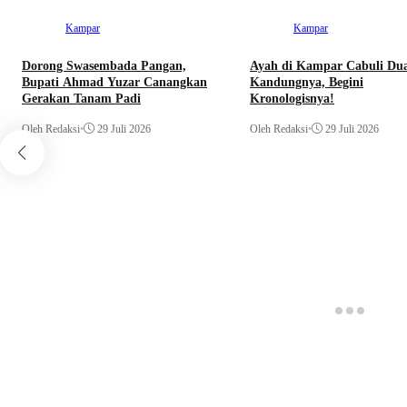
Kampar
Kampar
Dorong Swasembada Pangan,
Ayah di Kampar Cabuli Du
Bupati Ahmad Yuzar Canangkan
Kandungnya, Begini
Gerakan Tanam Padi
Kronologisnya!
Oleh Redaksi
•
29 Juli 2026
Oleh Redaksi
•
29 Juli 2026