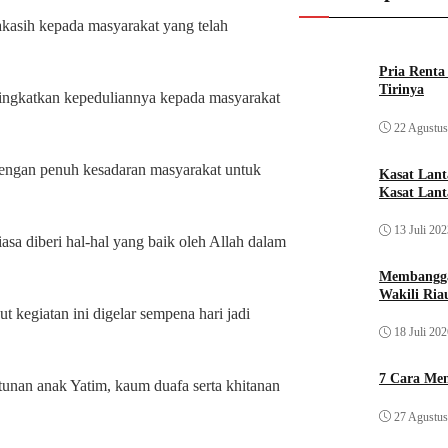
kasih kepada masyarakat yang telah
Pria Rent
Tirinya
ingkatkan kepeduliannya kepada masyarakat
22 Agustus
a dengan penuh kesadaran masyarakat untuk
Kasat Lan
Kasat Lant
13 Juli 20
sa diberi hal-hal yang baik oleh Allah dalam
Membangga
Wakili Ria
kegiatan ini digelar sempena hari jadi
18 Juli 20
7 Cara Men
unan anak Yatim, kaum duafa serta khitanan
27 Agustus