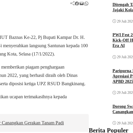
Facebook
Mail
WhatsApp
Ditengah T
Jajaki Kol
29 Juli 20
PWI Fest 2
UT Baznas Ke-22, Pj Bupati Kampar Dr. H.
Kick-Off H
Si menyerahkan langsung Santunan kepada 100
Era AI
g Kota, Selasa (17/1/2022).
29 Juli 20
ga memberikan piagam penghargaan
Paripurna 
n 2022, yang berhasil diraih oleh Dinas
Apresiasi 
APBD 202
 serta diposisi ketiga UPZ RSUD Bangkinang.
29 Juli 20
ikan ucapan terimakasihnya kepada
Dorong Sw
Canangkan
r Canangkan Gerakan Tanam Padi
29 Juli 20
Berita Populer