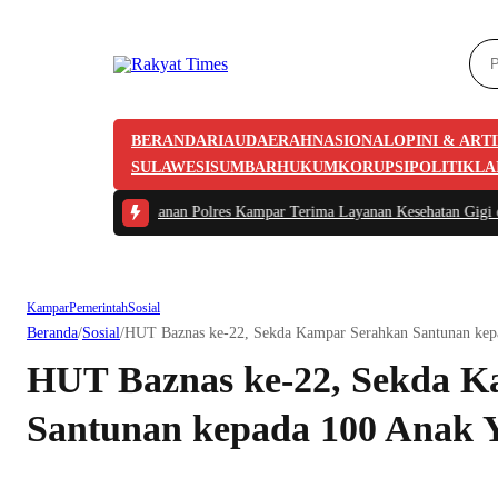
BERANDA
RIAU
DAERAH
NASIONAL
OPINI & ART
SULAWESI
SUMBAR
HUKUM
KORUPSI
POLITIK
LA
2 -
101 Tahanan Polres Kampar Terima Layanan Kesehatan Gigi dari Tim Biddo
Kampar
Pemerintah
Sosial
Beranda
/
Sosial
/
HUT Baznas ke-22, Sekda Kampar Serahkan Santunan kep
HUT Baznas ke-22, Sekda K
Santunan kepada 100 Anak 