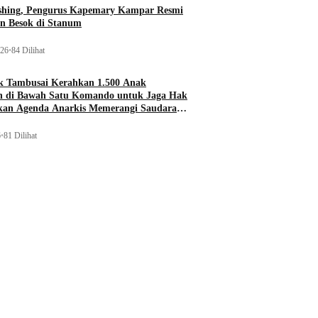
ishing, Pengurus Kapemary Kampar Resmi
n Besok di Stanum
026
•
84 Dilihat
 Tambusai Kerahkan 1.500 Anak
 di Bawah Satu Komando untuk Jaga Hak
ukan Agenda Anarkis Memerangi Saudara
6
•
81 Dilihat