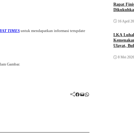
Rapat Fin
Dikukuhka
16 April 2
YAT TIMES
untuk mendapatkan informasi terupdate
LKA Luhak
Kemenakan
Ulayat, B
Sendiri
8 Mei 202
alam Gambar.
Facebook
Mail
WhatsApp