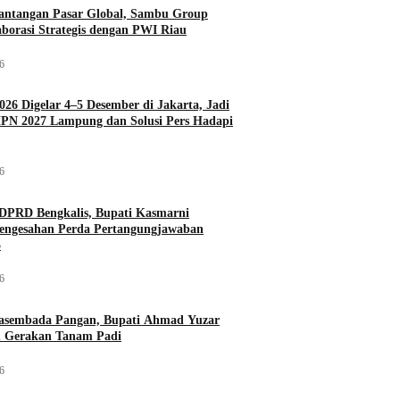
antangan Pasar Global, Sambu Group
aborasi Strategis dengan PWI Riau
26
026 Digelar 4–5 Desember di Jakarta, Jadi
PN 2027 Lampung dan Solusi Pers Hadapi
26
DPRD Bengkalis, Bupati Kasmarni
Pengesahan Perda Pertangungjawaban
5
26
asembada Pangan, Bupati Ahmad Yuzar
 Gerakan Tanam Padi
26