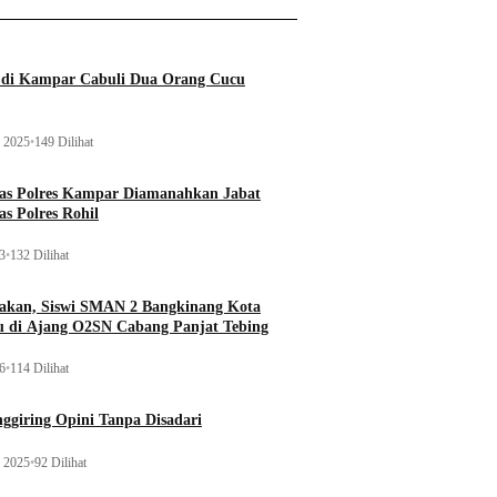
a di Kampar Cabuli Dua Orang Cucu
 2025
•
149 Dilihat
tas Polres Kampar Diamanahkan Jabat
as Polres Rohil
23
•
132 Dilihat
kan, Siswi SMAN 2 Bangkinang Kota
u di Ajang O2SN Cabang Panjat Tebing
26
•
114 Dilihat
ggiring Opini Tanpa Disadari
 2025
•
92 Dilihat