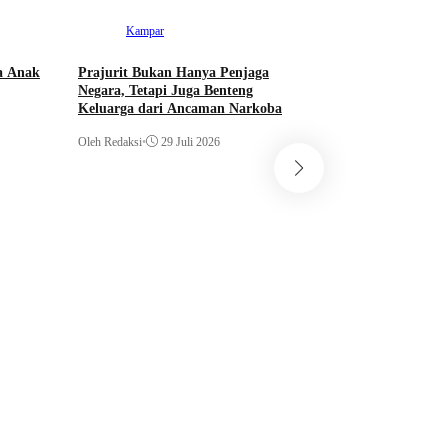
Kampar
a Anak
Prajurit Bukan Hanya Penjaga
Negara, Tetapi Juga Benteng
Keluarga dari Ancaman Narkoba
Oleh Redaksi
•
29 Juli 2026
Kampar
Kampar Junior FA
Young Abadi FC 9-0
Soeratin
Oleh Redaksi
•
29 Juli