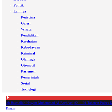
Politik
Lainnya
Peristiwa
Galeri
Wisata
Pendidikan
Kesehatan
Kebudayaan
Kriminal
Olahraga
Otomotif
Parlemen
Pemerintah
Sosial
Teknologi
Indah Basmallah Hasyim Muhammad Al-Baghdadi
|
#2 -
101 Tahanan Polres Kampa
Kampar