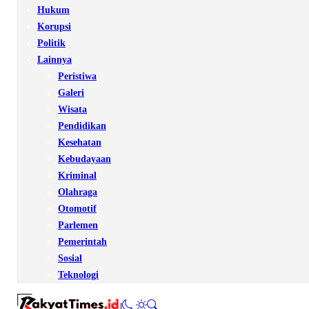
Hukum
Korupsi
Politik
Lainnya
Peristiwa
Galeri
Wisata
Pendidikan
Kesehatan
Kebudayaan
Kriminal
Olahraga
Otomotif
Parlemen
Pemerintah
Sosial
Teknologi