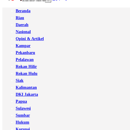
Beranda
Riau
Daerah
Nasional
Opini & Artikel
Kampar
Pekanbaru
Pelalawan
Rokan Hilir
Rokan Hulu
Siak
Kalimantan
DKI Jakarta
Papua
Sulawesi
Sumbar
Hukum
Korupsi