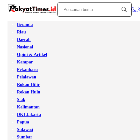
Beranda
Riau
Daerah
Nasional
Opini & Artikel
Kampar
Pekanbaru
Pelalawan
Rokan Hilir
Rokan Hulu
Siak
Kalimantan
DKI Jakarta
Papua
Sulawesi
Sumbar