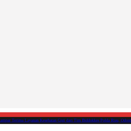
r Terima Layanan Kesehatan Gigi dari Tim Biddokkes Polda Riau, Odontogram