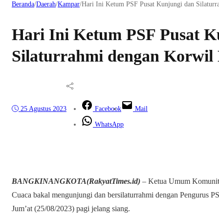
Beranda
/
Daerah
/
Kampar
/
Hari Ini Ketum PSF Pusat Kunjungi dan Silatu
Hari Ini Ketum PSF Pusat K
Silaturrahmi dengan Korwi
25 Agustus 2023
Facebook
Mail
WhatsApp
BANGKINANGKOTA(RakyatTimes.id)
– Ketua Umum Komunitas
Cuaca bakal mengunjungi dan bersilaturrahmi dengan Pengurus P
Jum’at (25/08/2023) pagi jelang siang.