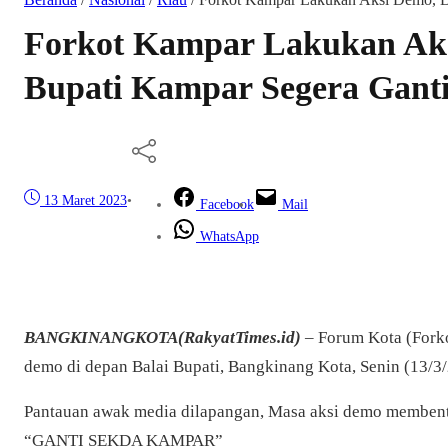
Forkot Kampar Lakukan Aks
Bupati Kampar Segera Gant
13 Maret 2023
•
Facebook
Mail
WhatsApp
BANGKINANGKOTA(RakyatTimes.id)
– Forum Kota (Fork
demo di depan Balai Bupati, Bangkinang Kota, Senin (13/3
Pantauan awak media dilapangan, Masa aksi demo membent
“GANTI SEKDA KAMPAR”