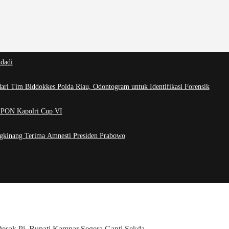
dadi
ri Tim Biddokkes Polda Riau, Odontogram untuk Identifikasi Forensik
i PON Kapolri Cup VI
ngkinang Terima Amnesti Presiden Prabowo
sak Pj. Bupati Kampar Segera Ganti Sekda