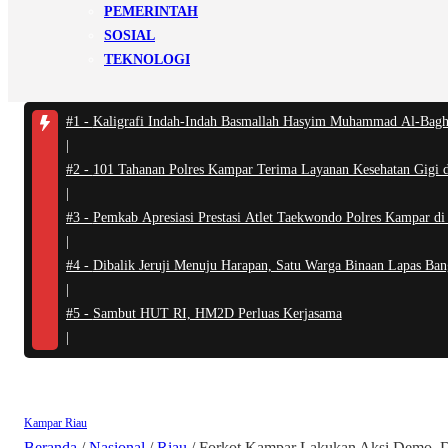
PEMERINTAH
SOSIAL
TEKNOLOGI
#1 -
Kaligrafi Indah-Indah Basmallah Hasyim Muhammad Al-Bagh
|
#2 -
101 Tahanan Polres Kampar Terima Layanan Kesehatan Gigi da
|
#3 -
Pemkab Apresiasi Prestasi Atlet Taekwondo Polres Kampar d
|
#4 -
Dibalik Jeruji Menuju Harapan, Satu Warga Binaan Lapas Ba
|
#5 -
Sambut HUT RI, HM2D Perluas Kerjasama
|
Kampar
Riau
Beranda
/
Nasional
/
Riau
/
Forkot Kampar Lakukan Aksi Demo, De