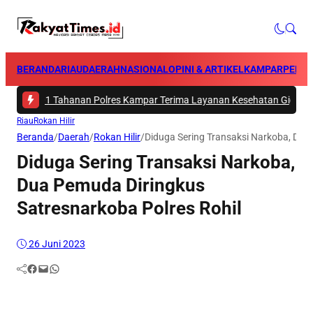
BERANDA
RIAU
DAERAH
NASIONAL
OPINI & ARTIKEL
KAMPAR
PEKA
 -
101 Tahanan Polres Kampar Terima Layanan Kesehatan Gigi dari Tim B
Riau
Rokan Hilir
Beranda
/
Daerah
/
Rokan Hilir
/
Diduga Sering Transaksi Narkoba, Dua
Diduga Sering Transaksi Narkoba,
Dua Pemuda Diringkus
Satresnarkoba Polres Rohil
26 Juni 2023
Facebook
Mail
WhatsApp