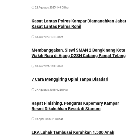
22 Agustus 2025
•
149 Dilihat
Kasat Lantas Polres Kampar Diamanahkan Jabat
Kasat Lantas Polres Rohil
13 Juli 2023
•
131 Dilihat
Membanggakan, Siswi SMAN 2 Bangkinang Kota
Wakili Riau di Ajang O2SN Cabang Panjat Tebing
18 Juli 2026
•
113 Dilihat
7 Cara Menggiring Opini Tanpa Disadari
27 Agustus 2025
•
92 Dilihat
Rapat Finishing, Pengurus Kapemary Kampar
Resmi Dikukuhkan Besok di Stanum
16 April 2026
•
84 Dilihat
LKA Luhak Tambusai Kerahkan 1.500 Anak