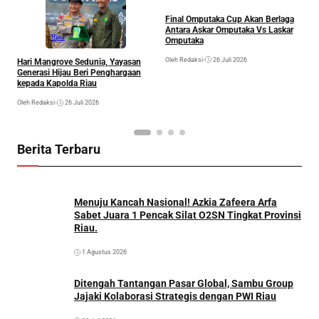
Final Omputaka Cup Akan Berlaga
B
Antara Askar Omputaka Vs Laskar
U
Riau
Omputaka
I
M
Oleh Redaksi
•
26 Juli 2026
Ol
Hari Mangrove Sedunia, Yayasan
Generasi Hijau Beri Penghargaan
kepada Kapolda Riau
Oleh Redaksi
•
26 Juli 2026
Berita Terbaru
Menuju Kancah Nasional! Azkia Zafeera Arfa
Sabet Juara 1 Pencak Silat O2SN Tingkat Provinsi
Riau.
1 Agustus 2026
Ditengah Tantangan Pasar Global, Sambu Group
Jajaki Kolaborasi Strategis dengan PWI Riau