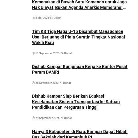
Kemenakan di Bawah Satu Komando untuk Jaga
Hak Ulayat, Bukan Agenda Anarkis Memerangi
Saudara Sendiri
8 Mei 2026
•
81 Dilihat
Tim KS Tiga Naga U-15 Disambut Managemen
Usai Berjuang di Piala Suratin Tingkat Nasional
Wakili Riau
11 September 2025
•
74 Dilihat
Dishub Kampar Kunjungan Kerja ke Kantor Pusat
Perum DAMRI
28 November 2023
•
71 Dilihat
Dishub Kampar Siap Berikan Edukasi
Keselamatan Sistem Transportasi ke Satuan
Pendidikan dan Perguruan Tinggi
29 September 2025
•
71 Dilihat
Hanya 3 Kabupaten di Riau, Kampar Dapat Hibah
Bus Sekolah dari Kemenhub RI