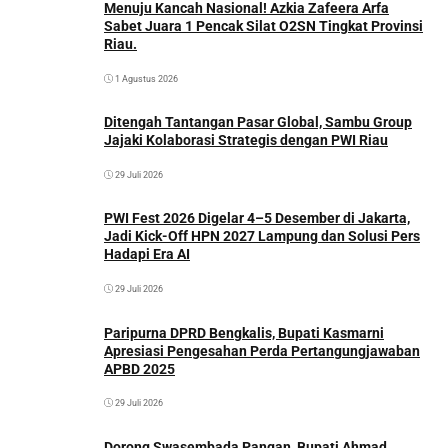
Menuju Kancah Nasional! Azkia Zafeera Arfa
Sabet Juara 1 Pencak Silat O2SN Tingkat Provinsi
Riau.
1 Agustus 2026
Ditengah Tantangan Pasar Global, Sambu Group
Jajaki Kolaborasi Strategis dengan PWI Riau
29 Juli 2026
PWI Fest 2026 Digelar 4–5 Desember di Jakarta,
Jadi Kick-Off HPN 2027 Lampung dan Solusi Pers
Hadapi Era AI
29 Juli 2026
Paripurna DPRD Bengkalis, Bupati Kasmarni
Apresiasi Pengesahan Perda Pertangungjawaban
APBD 2025
29 Juli 2026
Dorong Swasembada Pangan, Bupati Ahmad