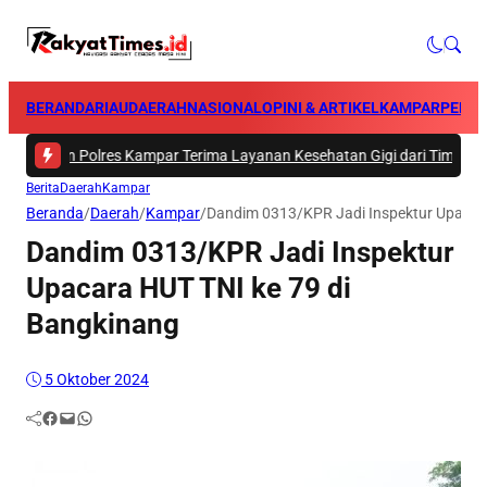
BERANDA
RIAU
DAERAH
NASIONAL
OPINI & ARTIKEL
KAMPAR
PEKA
n Polres Kampar Terima Layanan Kesehatan Gigi dari Tim Biddokkes Pol
Berita
Daerah
Kampar
Beranda
/
Daerah
/
Kampar
/
Dandim 0313/KPR Jadi Inspektur Upacara
Dandim 0313/KPR Jadi Inspektur
Upacara HUT TNI ke 79 di
Bangkinang
5 Oktober 2024
Facebook
Mail
WhatsApp