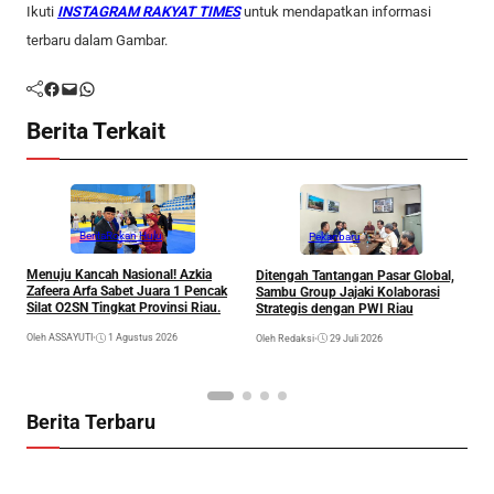
Ikuti
INSTAGRAM RAKYAT TIMES
untuk mendapatkan informasi
terbaru dalam Gambar.
Facebook
Mail
WhatsApp
Berita Terkait
Berita
Rokan Hulu
Pekanbaru
Menuju Kancah Nasional! Azkia
Ditengah Tantangan Pasar Global,
P
Zafeera Arfa Sabet Juara 1 Pencak
Sambu Group Jajaki Kolaborasi
K
Silat O2SN Tingkat Provinsi Riau.
Strategis dengan PWI Riau
P
2
Oleh ASSAYUTI
•
1 Agustus 2026
Oleh Redaksi
•
29 Juli 2026
Ol
Berita Terbaru