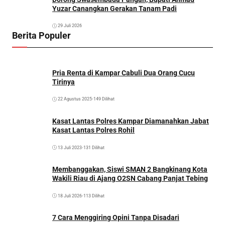
Yuzar Canangkan Gerakan Tanam Padi
29 Juli 2026
Berita Populer
Pria Renta di Kampar Cabuli Dua Orang Cucu
Tirinya
22 Agustus 2025
•
149 Dilihat
Kasat Lantas Polres Kampar Diamanahkan Jabat
Kasat Lantas Polres Rohil
13 Juli 2023
•
131 Dilihat
Membanggakan, Siswi SMAN 2 Bangkinang Kota
Wakili Riau di Ajang O2SN Cabang Panjat Tebing
18 Juli 2026
•
113 Dilihat
7 Cara Menggiring Opini Tanpa Disadari