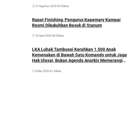
27 Agustus 2025
•
92 Dilihat
Rapat Finishing, Pengurus Kapemary Kampar
Resmi Dikukuhkan Besok di Stanum
16 April 2026
•
84 Dilihat
LKA Luhak Tambusai Kerahkan 1.500 Anak
Kemenakan di Bawah Satu Komando untuk Jaga
Hak Ulayat, Bukan Agenda Anarkis Memerangi
Saudara Sendiri
8 Mei 2026
•
81 Dilihat