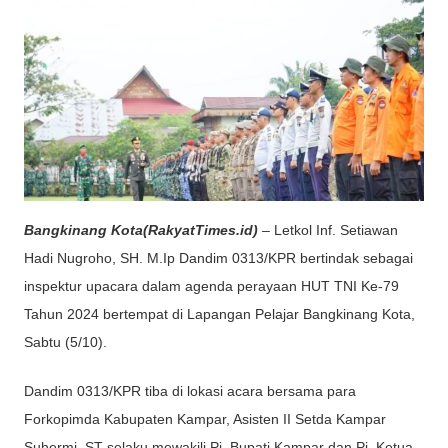
Bangkinang Kota(RakyatTimes.id)
– Letkol Inf. Setiawan
Hadi Nugroho, SH. M.Ip Dandim 0313/KPR bertindak sebagai
inspektur upacara dalam agenda perayaan HUT TNI Ke-79
Tahun 2024 bertempat di Lapangan Pelajar Bangkinang Kota,
Sabtu (5/10).
Dandim 0313/KPR tiba di lokasi acara bersama para
Forkopimda Kabupaten Kampar, Asisten II Setda Kampar
Suhermi, ST selaku mewakili Pj. Bupati Kampar dan Pj. Ketua