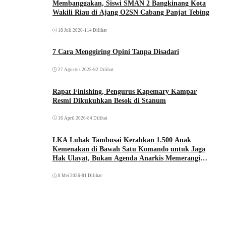
Membanggakan, Siswi SMAN 2 Bangkinang Kota
Wakili Riau di Ajang O2SN Cabang Panjat Tebing
18 Juli 2026
•
114 Dilihat
7 Cara Menggiring Opini Tanpa Disadari
27 Agustus 2025
•
92 Dilihat
Rapat Finishing, Pengurus Kapemary Kampar
Resmi Dikukuhkan Besok di Stanum
16 April 2026
•
84 Dilihat
LKA Luhak Tambusai Kerahkan 1.500 Anak
Kemenakan di Bawah Satu Komando untuk Jaga
Hak Ulayat, Bukan Agenda Anarkis Memerangi
Saudara Sendiri
8 Mei 2026
•
81 Dilihat