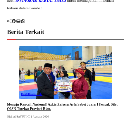
Ikuti
INSTAGRAM RAKYAT TIMES
untuk mendapatkan informasi
terbaru dalam Gambar.
Facebook
Mail
WhatsApp
Berita Terkait
Berita
Rokan Hulu
Menuju Kancah Nasional! Azkia Zafeera Arfa Sabet Juara 1 Pencak Silat
O2SN Tingkat Provinsi Riau.
Oleh ASSAYUTI
•
1 Agustus 2026