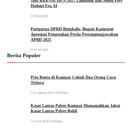
Jadi Kick-Off HPN 2027 Lampung dan Solusi Pers
Hadapi Era AI
29 Juli 2026
Paripurna DPRD Bengkalis, Bupati Kasmarni
Apresiasi Pengesahan Perda Pertangungjawaban
APBD 2025
29 Juli 2026
Berita Populer
Pria Renta di Kampar Cabuli Dua Orang Cucu
Tirinya
22 Agustus 2025
•
149 Dilihat
Kasat Lantas Polres Kampar Diamanahkan Jabat
Kasat Lantas Polres Rohil
13 Juli 2023
•
133 Dilihat