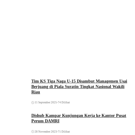
Tim KS Tiga Naga U-15 Disambut Managemen Usai
Berjuang di Piala Suratin Tingkat Nasional Wakili
Riau
11 September 2025
•
74 Dilihat
Dishub Kampar Kunjungan Kerja ke Kantor Pusat
Perum DAMRI
28 November 2023
•
71 Dilihat