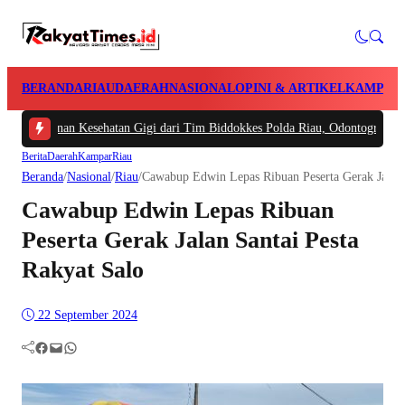
BERANDA
RIAU
DAERAH
NASIONAL
OPINI & ARTIKEL
KAMPAR
an Kesehatan Gigi dari Tim Biddokkes Polda Riau, Odontogram untuk Identif
Berita
Daerah
Kampar
Riau
Beranda
/
Nasional
/
Riau
/
Cawabup Edwin Lepas Ribuan Peserta Gerak Jalan 
Cawabup Edwin Lepas Ribuan
Peserta Gerak Jalan Santai Pesta
Rakyat Salo
22 September 2024
Facebook
Mail
WhatsApp