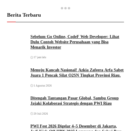
Berita Terbaru
Sebelum Go Online, CodeF Web Developer: Lihat
Dulu Contoh Website Perusahaan yang Bisa
Menarik Investor
17 jam lalu
Menuju Kancah Nasional! Azkia Zafeera Arfa Sabet
Juara 1 Pencak Silat O2SN Tingkat Provinsi Riau.
1 Agustus 2026
Ditengah Tantangan Pasar Global, Sambu Group
Jajaki Kolaborasi Strategis dengan PWI Riau
29 Juli 2026
PWI Fest 2026 Digelar 4–5 Desember di Jakarta,