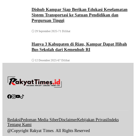
Dishub Kampar Siap Berikan Edukasi Keselamatan
Sistem Transportasi ke Satuan Pendidikan dan
Perguruan Tinggi
29 September 2025
•
71 Dilihat
Hanya 3 Kabupaten di Riau, Kampar Dapat Hibah
Bus Sekolah dari Kemenhub RI
12 Desember 2025
•
67 Dilihat
Redaksi
Pedoman Media Siber
Disclaimer
Kebijakan Privasi
Indeks
Tentang Kami
@Copyright Rakyat Times. All Rights Reserved