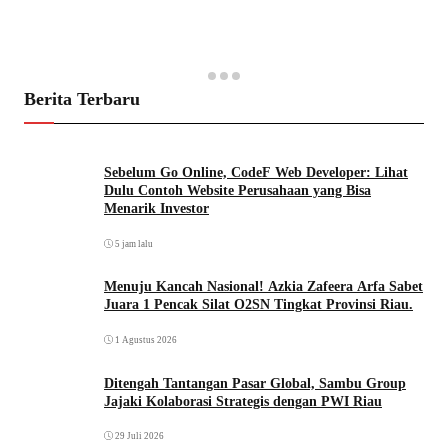
Berita Terbaru
Sebelum Go Online, CodeF Web Developer: Lihat
Dulu Contoh Website Perusahaan yang Bisa
Menarik Investor
5 jam lalu
Menuju Kancah Nasional! Azkia Zafeera Arfa Sabet
Juara 1 Pencak Silat O2SN Tingkat Provinsi Riau.
1 Agustus 2026
Ditengah Tantangan Pasar Global, Sambu Group
Jajaki Kolaborasi Strategis dengan PWI Riau
29 Juli 2026