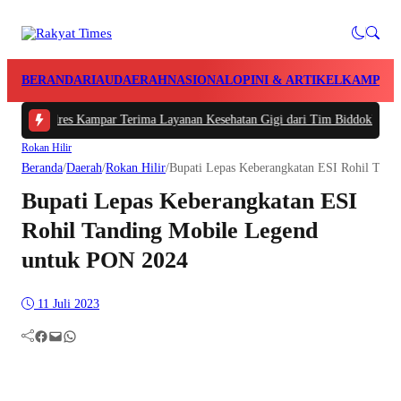
BERANDA
RIAU
DAERAH
NASIONAL
OPINI & ARTIKEL
KAMPAR
Polres Kampar Terima Layanan Kesehatan Gigi dari Tim Biddokkes Polda Riau
Rokan Hilir
Beranda
/
Daerah
/
Rokan Hilir
/
Bupati Lepas Keberangkatan ESI Rohil Tan
Bupati Lepas Keberangkatan ESI
Rohil Tanding Mobile Legend
untuk PON 2024
11 Juli 2023
Facebook
Mail
WhatsApp