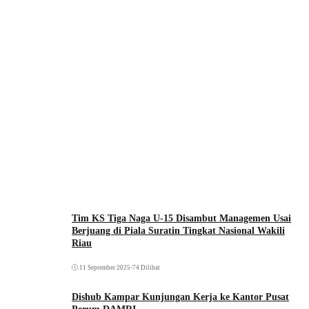
Tim KS Tiga Naga U-15 Disambut Managemen Usai
Berjuang di Piala Suratin Tingkat Nasional Wakili
Riau
11 September 2025
•
74 Dilihat
Dishub Kampar Kunjungan Kerja ke Kantor Pusat