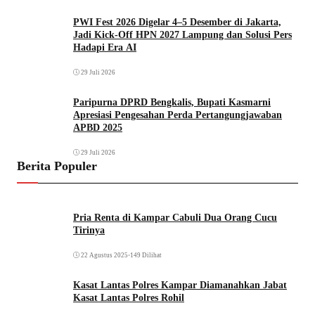
PWI Fest 2026 Digelar 4–5 Desember di Jakarta,
Jadi Kick-Off HPN 2027 Lampung dan Solusi Pers
Hadapi Era AI
29 Juli 2026
Paripurna DPRD Bengkalis, Bupati Kasmarni
Apresiasi Pengesahan Perda Pertangungjawaban
APBD 2025
29 Juli 2026
Berita Populer
Pria Renta di Kampar Cabuli Dua Orang Cucu
Tirinya
22 Agustus 2025
•
149 Dilihat
Kasat Lantas Polres Kampar Diamanahkan Jabat
Kasat Lantas Polres Rohil