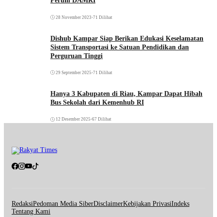
Perum DAMRI
28 November 2023
•
71 Dilihat
Dishub Kampar Siap Berikan Edukasi Keselamatan
Sistem Transportasi ke Satuan Pendidikan dan
Perguruan Tinggi
29 September 2025
•
71 Dilihat
Hanya 3 Kabupaten di Riau, Kampar Dapat Hibah
Bus Sekolah dari Kemenhub RI
12 Desember 2025
•
67 Dilihat
Redaksi
Pedoman Media Siber
Disclaimer
Kebijakan Privasi
Indeks
Tentang Kami