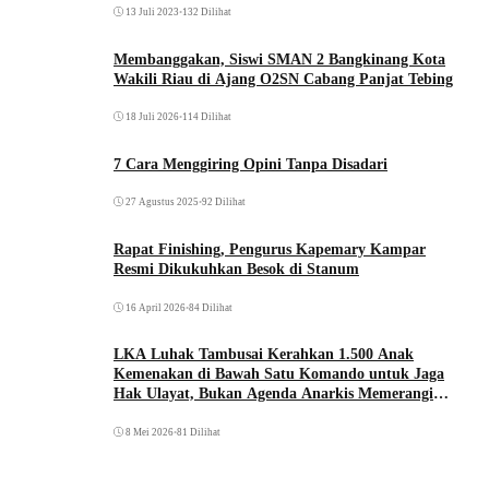
13 Juli 2023
•
132 Dilihat
Membanggakan, Siswi SMAN 2 Bangkinang Kota
Wakili Riau di Ajang O2SN Cabang Panjat Tebing
18 Juli 2026
•
114 Dilihat
7 Cara Menggiring Opini Tanpa Disadari
27 Agustus 2025
•
92 Dilihat
Rapat Finishing, Pengurus Kapemary Kampar
Resmi Dikukuhkan Besok di Stanum
16 April 2026
•
84 Dilihat
LKA Luhak Tambusai Kerahkan 1.500 Anak
Kemenakan di Bawah Satu Komando untuk Jaga
Hak Ulayat, Bukan Agenda Anarkis Memerangi
Saudara Sendiri
8 Mei 2026
•
81 Dilihat