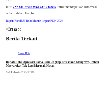
***
Ikuti
INSTAGRAM RAKYAT TIMES
untuk mendapatkan informasi
terbaru dalam Gambar.
Bupati Rohil
ESI Rohil
Mobile Legend
PON 2024
Facebook
Mail
WhatsApp
Berita Terkait
Rokan Hilir
Bupati Rohil Apresiasi Polda Riau Ungkap Perusakan Mangrove, Imbau
Masyarakat Tak Lagi Merusak Hutan
Oleh Redaksi
•
25 Juli 2026