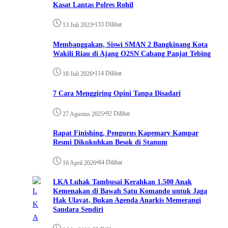
Kasat Lantas Polres Rohil
•
133 Dilihat
13 Juli 2023
Membanggakan, Siswi SMAN 2 Bangkinang Kota
Wakili Riau di Ajang O2SN Cabang Panjat Tebing
•
114 Dilihat
18 Juli 2026
7 Cara Menggiring Opini Tanpa Disadari
•
92 Dilihat
27 Agustus 2025
Rapat Finishing, Pengurus Kapemary Kampar
Resmi Dikukuhkan Besok di Stanum
•
84 Dilihat
16 April 2026
LKA Luhak Tambusai Kerahkan 1.500 Anak
Kemenakan di Bawah Satu Komando untuk Jaga
Hak Ulayat, Bukan Agenda Anarkis Memerangi
Saudara Sendiri