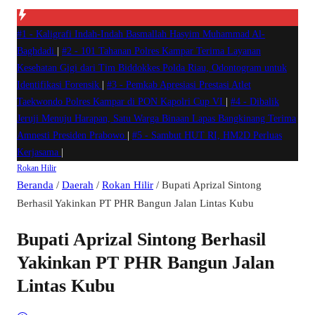
#1 -
Kaligrafi Indah-Indah Basmallah Hasyim Muhammad Al-
Baghdadi
|
#2 -
101 Tahanan Polres Kampar Terima Layanan
Kesehatan Gigi dari Tim Biddokkes Polda Riau, Odontogram untuk
Identifikasi Forensik
|
#3 -
Pemkab Apresiasi Prestasi Atlet
Taekwondo Polres Kampar di PON Kapolri Cup VI
|
#4 -
Dibalik
Jeruji Menuju Harapan, Satu Warga Binaan Lapas Bangkinang Terima
Amnesti Presiden Prabowo
|
#5 -
Sambut HUT RI, HM2D Perluas
Kerjasama
|
Rokan Hilir
Beranda
/
Daerah
/
Rokan Hilir
/
Bupati Aprizal Sintong
Berhasil Yakinkan PT PHR Bangun Jalan Lintas Kubu
Bupati Aprizal Sintong Berhasil
Yakinkan PT PHR Bangun Jalan
Lintas Kubu