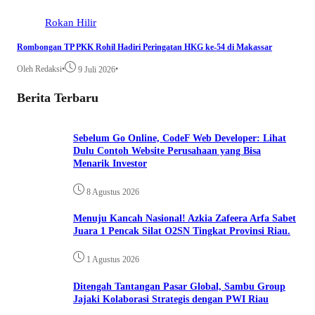
Rokan Hilir
Rombongan TP PKK Rohil Hadiri Peringatan HKG ke-54 di Makassar
Oleh Redaksi
•
•
9 Juli 2026
Berita Terbaru
Sebelum Go Online, CodeF Web Developer: Lihat
Dulu Contoh Website Perusahaan yang Bisa
Menarik Investor
8 Agustus 2026
Menuju Kancah Nasional! Azkia Zafeera Arfa Sabet
Juara 1 Pencak Silat O2SN Tingkat Provinsi Riau.
1 Agustus 2026
Ditengah Tantangan Pasar Global, Sambu Group
Jajaki Kolaborasi Strategis dengan PWI Riau