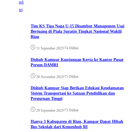
Tim KS Tiga Naga U-15 Disambut Managemen Usai
Berjuang di Piala Suratin Tingkat Nasional Wakili
Riau
•
74 Dilihat
11 September 2025
Dishub Kampar Kunjungan Kerja ke Kantor Pusat
Perum DAMRI
•
71 Dilihat
28 November 2023
Dishub Kampar Siap Berikan Edukasi Keselamatan
Sistem Transportasi ke Satuan Pendidikan dan
Perguruan Tinggi
•
71 Dilihat
29 September 2025
Hanya 3 Kabupaten di Riau, Kampar Dapat Hibah
Bus Sekolah dari Kemenhub RI