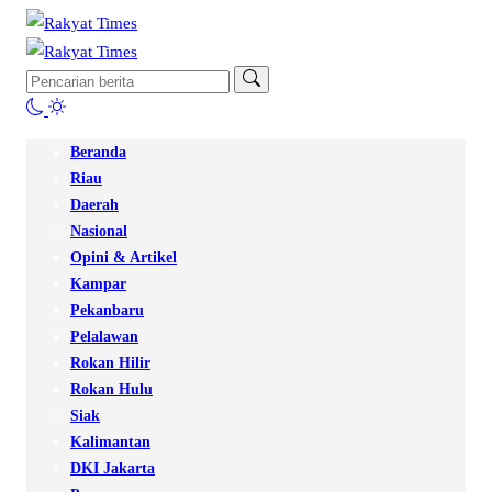
Beranda
Riau
Daerah
Nasional
Opini & Artikel
Kampar
Pekanbaru
Pelalawan
Rokan Hilir
Rokan Hulu
Siak
Kalimantan
DKI Jakarta