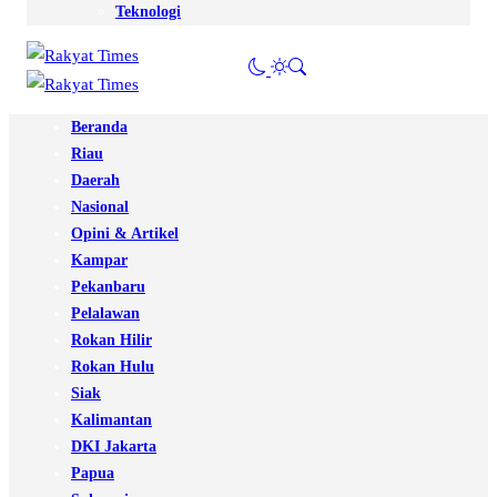
Teknologi
Beranda
Riau
Daerah
Nasional
Opini & Artikel
Kampar
Pekanbaru
Pelalawan
Rokan Hilir
Rokan Hulu
Siak
Kalimantan
DKI Jakarta
Papua