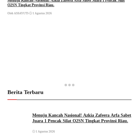
Menuju Kancah Nasional! Azkia Zafeera Arfa Sabet Juara 1 Pencak Silat
O2SN Tingkat Provinsi Riau.
Oleh ASSAYUTI
•
1 Agustus 2026
Berita Terbaru
Menuju Kancah Nasional! Azkia Zafeera Arfa Sabet
Juara 1 Pencak Silat O2SN Tingkat Provinsi Riau.
1 Agustus 2026