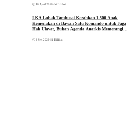
16 April 2026
•
84 Dilihat
LKA Luhak Tambusai Kerahkan 1.500 Anak
Kemenakan di Bawah Satu Komando untuk Jaga
Hak Ulayat, Bukan Agenda Anarkis Memerangi
Saudara Sendiri
8 Mei 2026
•
81 Dilihat