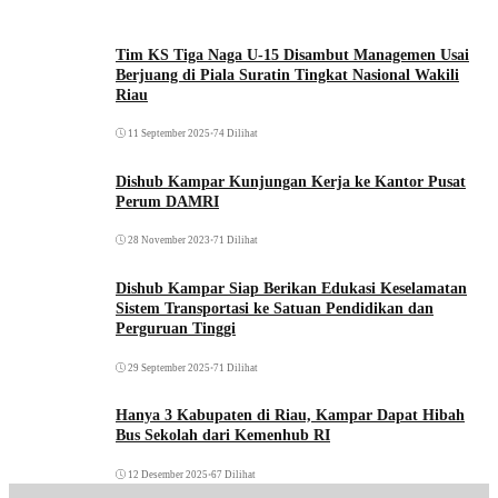
Tim KS Tiga Naga U-15 Disambut Managemen Usai
Berjuang di Piala Suratin Tingkat Nasional Wakili
Riau
11 September 2025
•
74 Dilihat
Dishub Kampar Kunjungan Kerja ke Kantor Pusat
Perum DAMRI
28 November 2023
•
71 Dilihat
Dishub Kampar Siap Berikan Edukasi Keselamatan
Sistem Transportasi ke Satuan Pendidikan dan
Perguruan Tinggi
29 September 2025
•
71 Dilihat
Hanya 3 Kabupaten di Riau, Kampar Dapat Hibah
Bus Sekolah dari Kemenhub RI
12 Desember 2025
•
67 Dilihat