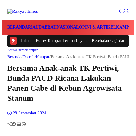
BERANDA
RIAU
DAERAH
NASIONAL
OPINI & ARTIKEL
KAMPAR
01 Tahanan Polres Kampar Terima Layanan Kesehatan Gigi dari Tim Biddokkes
Berita
Daerah
Kampar
Beranda
/
Daerah
/
Kampar
/
Bersama Anak-anak TK Pertiwi, Bunda PAUD Ri
Bersama Anak-anak TK Pertiwi,
Bunda PAUD Ricana Lakukan
Panen Cabe di Kebun Agrowisata
Stanum
28 September 2024
Facebook
Mail
WhatsApp