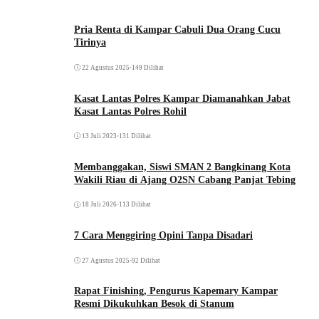
Pria Renta di Kampar Cabuli Dua Orang Cucu
Tirinya
22 Agustus 2025
•
149 Dilihat
Kasat Lantas Polres Kampar Diamanahkan Jabat
Kasat Lantas Polres Rohil
13 Juli 2023
•
131 Dilihat
Membanggakan, Siswi SMAN 2 Bangkinang Kota
Wakili Riau di Ajang O2SN Cabang Panjat Tebing
18 Juli 2026
•
113 Dilihat
7 Cara Menggiring Opini Tanpa Disadari
27 Agustus 2025
•
92 Dilihat
Rapat Finishing, Pengurus Kapemary Kampar
Resmi Dikukuhkan Besok di Stanum