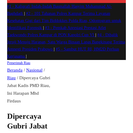
#1 -
Kaligrafi Indah-Indah Basmallah Hasyim Muhammad Al-
Baghdadi
|
#2 -
101 Tahanan Polres Kampar Terima Layanan
Kesehatan Gigi dari Tim Biddokkes Polda Riau, Odontogram untuk
Identifikasi Forensik
|
#3 -
Pemkab Apresiasi Prestasi Atlet
Taekwondo Polres Kampar di PON Kapolri Cup VI
|
#4 -
Dibalik
Jeruji Menuju Harapan, Satu Warga Binaan Lapas Bangkinang Terima
Amnesti Presiden Prabowo
|
#5 -
Sambut HUT RI, HM2D Perluas
Kerjasama
|
Pemerintah
Riau
Beranda
/
Nasional
/
Riau
/
Dipercaya Gubri
Jabat Kadis PMD Riau,
Ini Harapan Mhd
Firdaus
Dipercaya
Gubri Jabat