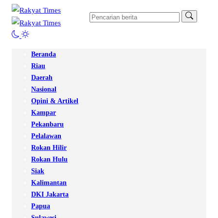
Beranda
Riau
Daerah
Nasional
Opini & Artikel
Kampar
Pekanbaru
Pelalawan
Rokan Hilir
Rokan Hulu
Siak
Kalimantan
DKI Jakarta
Papua
Sulawesi