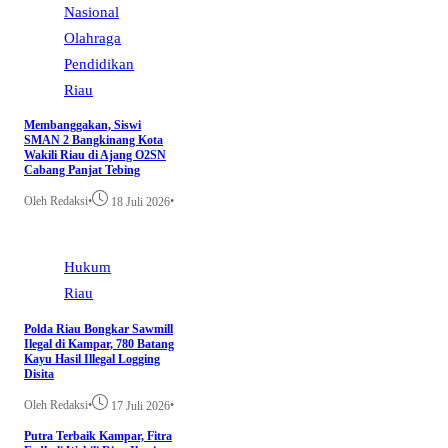
Nasional
Olahraga
Pendidikan
Riau
Membanggakan, Siswi
SMAN 2 Bangkinang Kota
Wakili Riau di Ajang O2SN
Cabang Panjat Tebing
Oleh Redaksi
•
•
18 Juli 2026
Hukum
Riau
Polda Riau Bongkar Sawmill
Ilegal di Kampar, 780 Batang
Kayu Hasil Illegal Logging
Disita
Oleh Redaksi
•
•
17 Juli 2026
Putra Terbaik Kampar, Fitra