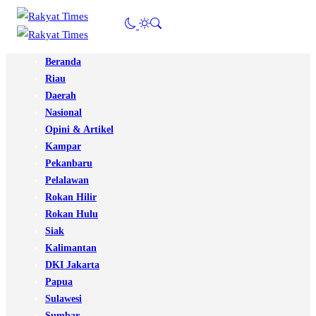
Beranda
Riau
Daerah
Nasional
Opini & Artikel
Kampar
Pekanbaru
Pelalawan
Rokan Hilir
Rokan Hulu
Siak
Kalimantan
DKI Jakarta
Papua
Sulawesi
Sumbar