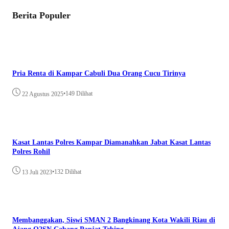
Berita Populer
Pria Renta di Kampar Cabuli Dua Orang Cucu Tirinya
•
149 Dilihat
22 Agustus 2025
Kasat Lantas Polres Kampar Diamanahkan Jabat Kasat Lantas
Polres Rohil
•
132 Dilihat
13 Juli 2023
Membanggakan, Siswi SMAN 2 Bangkinang Kota Wakili Riau di