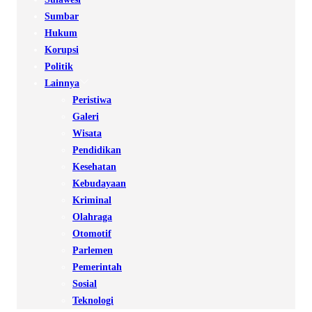
Sumbar
Hukum
Korupsi
Politik
Lainnya
Peristiwa
Galeri
Wisata
Pendidikan
Kesehatan
Kebudayaan
Kriminal
Olahraga
Otomotif
Parlemen
Pemerintah
Sosial
Teknologi