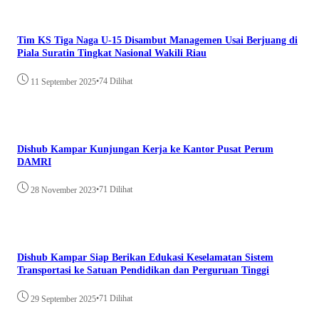
Tim KS Tiga Naga U-15 Disambut Managemen Usai Berjuang di
Piala Suratin Tingkat Nasional Wakili Riau
•
74 Dilihat
11 September 2025
Dishub Kampar Kunjungan Kerja ke Kantor Pusat Perum
DAMRI
•
71 Dilihat
28 November 2023
Dishub Kampar Siap Berikan Edukasi Keselamatan Sistem
Transportasi ke Satuan Pendidikan dan Perguruan Tinggi
•
71 Dilihat
29 September 2025