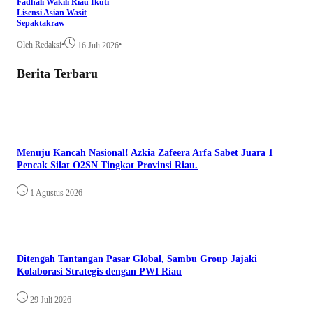
Fadhali Wakili Riau Ikuti
Lisensi Asian Wasit
Sepaktakraw
Oleh Redaksi
•
•
16 Juli 2026
Berita Terbaru
Menuju Kancah Nasional! Azkia Zafeera Arfa Sabet Juara 1
Pencak Silat O2SN Tingkat Provinsi Riau.
1 Agustus 2026
Ditengah Tantangan Pasar Global, Sambu Group Jajaki
Kolaborasi Strategis dengan PWI Riau
29 Juli 2026