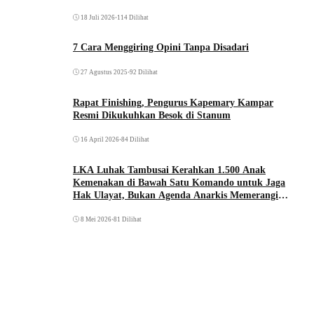
18 Juli 2026
•
114 Dilihat
7 Cara Menggiring Opini Tanpa Disadari
27 Agustus 2025
•
92 Dilihat
Rapat Finishing, Pengurus Kapemary Kampar
Resmi Dikukuhkan Besok di Stanum
16 April 2026
•
84 Dilihat
LKA Luhak Tambusai Kerahkan 1.500 Anak
Kemenakan di Bawah Satu Komando untuk Jaga
Hak Ulayat, Bukan Agenda Anarkis Memerangi
Saudara Sendiri
8 Mei 2026
•
81 Dilihat