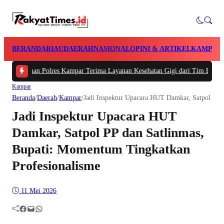
BERANDA
RIAU
DAERAH
NASIONAL
OPINI & ARTIKEL
KAMPAR
Tahanan Polres Kampar Terima Layanan Kesehatan Gigi dari Tim Biddokkes Po
Kampar
Beranda
/
Daerah
/
Kampar
/
Jadi Inspektur Upacara HUT Damkar, Satpol PP 
Jadi Inspektur Upacara HUT
Damkar, Satpol PP dan Satlinmas,
Bupati: Momentum Tingkatkan
Profesionalisme
11 Mei 2026
Facebook
Mail
WhatsApp