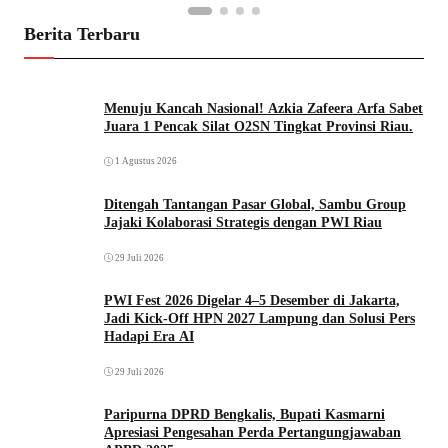
Berita Terbaru
Menuju Kancah Nasional! Azkia Zafeera Arfa Sabet
Juara 1 Pencak Silat O2SN Tingkat Provinsi Riau.
1 Agustus 2026
Ditengah Tantangan Pasar Global, Sambu Group
Jajaki Kolaborasi Strategis dengan PWI Riau
29 Juli 2026
PWI Fest 2026 Digelar 4–5 Desember di Jakarta,
Jadi Kick-Off HPN 2027 Lampung dan Solusi Pers
Hadapi Era AI
29 Juli 2026
Paripurna DPRD Bengkalis, Bupati Kasmarni
Apresiasi Pengesahan Perda Pertangungjawaban