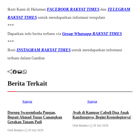
Ikuti Kami di Halaman
FACEBOOK RAKYAT TIMES
dan
TELEGRAM
RAKYAT TIMES
untuk mendapatkan informasi terupdate
***
Dapatkan info berita terbaru via
Group Whatsapp RAKYAT TIMES
***
Ikuti
INSTAGRAM RAKYAT TIMES
untuk mendapatkan informasi
terbaru dalam Gambar.
Facebook
Mail
WhatsApp
Berita Terkait
Kampar
Kampar
Dorong Swasembada Pangan,
Ayah di Kampar Cabuli Dua Anak
P
Bupati Ahmad Yuzar Canangkan
Kandungnya, Begini Kronologisnya!
N
Gerakan Tanam Padi
K
Oleh Redaksi
•
29 Juli 2026
Oleh Redaksi
•
29 Juli 2026
Ol