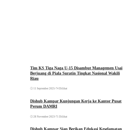
Tim KS Tiga Naga U-15 Disambut Managemen Usai
Berjuang di Piala Suratin Tingkat Nasional Wakili
Riau
11 September 2025
•
74 Dilihat
Dishub Kampar Kunjungan Kerja ke Kantor Pusat
Perum DAMRI
28 November 2023
•
71 Dilihat
Dishub Kampar Siap Berikan Edukasi Keselamatan