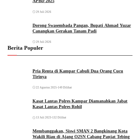
APBD 2025
29 Juli 2026
Dorong Swasembada Pangan, Bupati Ahmad Yuzar
Canangkan Gerakan Tanam Padi
29 Juli 2026
Berita Populer
Pria Renta di Kampar Cabuli Dua Orang Cucu
Tirinya
22 Agustus 2025
•
149 Dilihat
Kasat Lantas Polres Kampar Diamanahkan Jabat
Kasat Lantas Polres Rohil
13 Juli 2023
•
132 Dilihat
Membanggakan, Siswi SMAN 2 Bangkinang Kota
Wakili Riau di Ajang O2SN Cabang Panjat Tebing