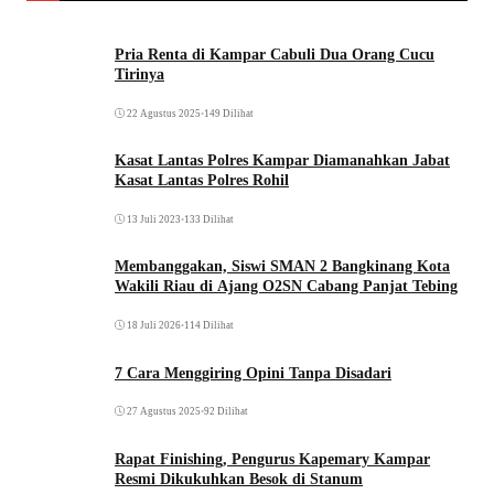
Pria Renta di Kampar Cabuli Dua Orang Cucu
Tirinya
22 Agustus 2025
•
149 Dilihat
Kasat Lantas Polres Kampar Diamanahkan Jabat
Kasat Lantas Polres Rohil
13 Juli 2023
•
133 Dilihat
Membanggakan, Siswi SMAN 2 Bangkinang Kota
Wakili Riau di Ajang O2SN Cabang Panjat Tebing
18 Juli 2026
•
114 Dilihat
7 Cara Menggiring Opini Tanpa Disadari
27 Agustus 2025
•
92 Dilihat
Rapat Finishing, Pengurus Kapemary Kampar
Resmi Dikukuhkan Besok di Stanum