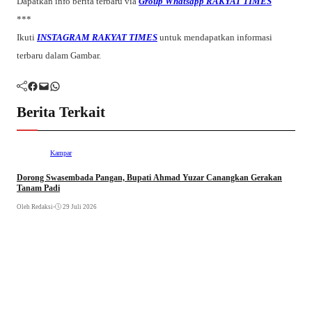
Dapatkan info berita terbaru via
Group Whatsapp RAKYAT TIMES
***
Ikuti
INSTAGRAM RAKYAT TIMES
untuk mendapatkan informasi
terbaru dalam Gambar.
Facebook
Mail
WhatsApp
Berita Terkait
Kampar
Dorong Swasembada Pangan, Bupati Ahmad Yuzar Canangkan Gerakan
Tanam Padi
Oleh Redaksi
•
29 Juli 2026