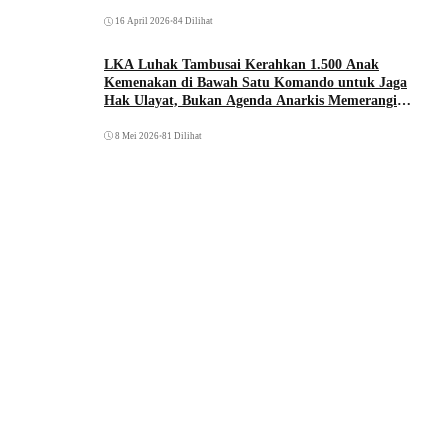
16 April 2026
•
84 Dilihat
LKA Luhak Tambusai Kerahkan 1.500 Anak
Kemenakan di Bawah Satu Komando untuk Jaga
Hak Ulayat, Bukan Agenda Anarkis Memerangi
Saudara Sendiri
8 Mei 2026
•
81 Dilihat