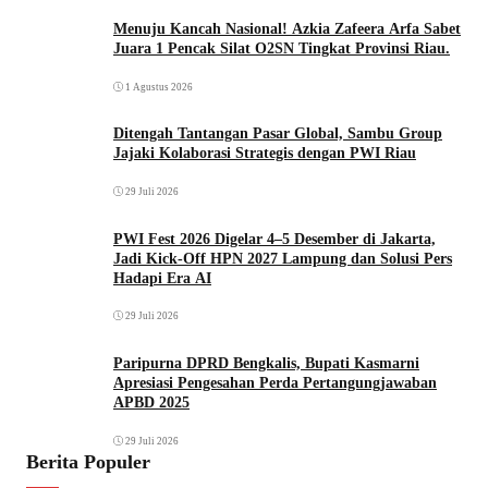
Menuju Kancah Nasional! Azkia Zafeera Arfa Sabet
Juara 1 Pencak Silat O2SN Tingkat Provinsi Riau.
1 Agustus 2026
Ditengah Tantangan Pasar Global, Sambu Group
Jajaki Kolaborasi Strategis dengan PWI Riau
29 Juli 2026
PWI Fest 2026 Digelar 4–5 Desember di Jakarta,
Jadi Kick-Off HPN 2027 Lampung dan Solusi Pers
Hadapi Era AI
29 Juli 2026
Paripurna DPRD Bengkalis, Bupati Kasmarni
Apresiasi Pengesahan Perda Pertangungjawaban
APBD 2025
29 Juli 2026
Berita Populer