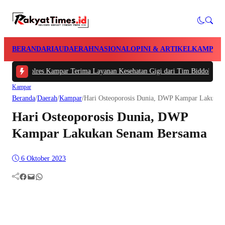
BERANDA
RIAU
DAERAH
NASIONAL
OPINI & ARTIKEL
KAMPAR
n Polres Kampar Terima Layanan Kesehatan Gigi dari Tim Biddokkes Polda Ri
Kampar
Beranda
/
Daerah
/
Kampar
/
Hari Osteoporosis Dunia, DWP Kampar Lakuka
Hari Osteoporosis Dunia, DWP
Kampar Lakukan Senam Bersama
6 Oktober 2023
Facebook
Mail
WhatsApp