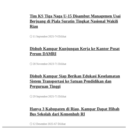
Tim KS Tiga Naga U-15 Disambut Managemen Usai
Berjuang di Piala Suratin Tingkat Nasional Wakili
Riau
11 September 2025
•
74 Dilihat
Dishub Kampar Kunjungan Kerja ke Kantor Pusat
Perum DAMRI
28 November 2023
•
71 Dilihat
Dishub Kampar Siap Berikan Edukasi Keselamatan
Sistem Transportasi ke Satuan Pendidikan dan
Perguruan Tinggi
29 September 2025
•
71 Dilihat
Hanya 3 Kabupaten di Riau, Kampar Dapat Hibah
Bus Sekolah dari Kemenhub RI
12 Desember 2025
•
67 Dilihat